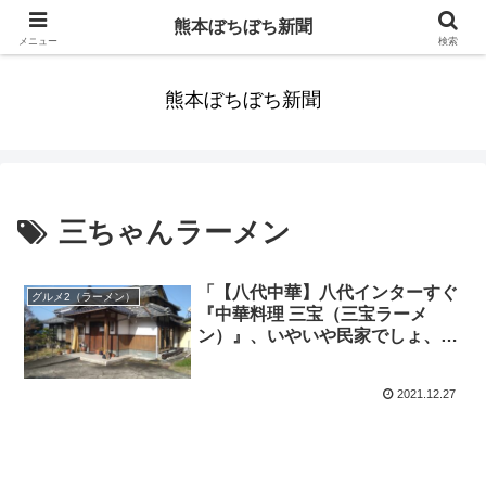
みんなまだ気づかずすごしていたんだわ。ずっといっしょに歩いてゆけるっ
熊本ぼちぼち新聞
て。だれもが思った。
メニュー
検索
熊本ぼちぼち新聞
三ちゃんラーメン
「【八代中華】八代インターすぐ
グルメ2（ラーメン）
『中華料理 三宝（三宝ラーメ
ン）』、いやいや民家でしょ、こ
こ（笑）」くまとR子の子育て日
記（555日目）
2021.12.27