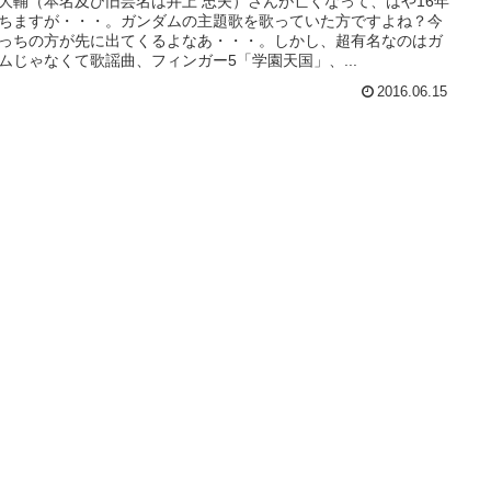
大輔（本名及び旧芸名は井上 忠夫）さんが亡くなって、はや16年
ちますが・・・。ガンダムの主題歌を歌っていた方ですよね？今
っちの方が先に出てくるよなあ・・・。しかし、超有名なのはガ
ムじゃなくて歌謡曲、フィンガー5「学園天国」、...
2016.06.15