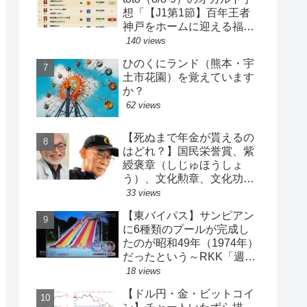
想「【J1第1節】百年王者
神戸をホームに迎える福岡
がまさかの…？！【J2第1
140 views
節】今治注目レアル中井バ
ひのくにランド（熊本・宇
ルサ安部は？」
土市花園）を覚えています
か？
62 views
【死ぬまで年金が貰えるの
はどれ？】国民栄誉賞、紫
綬褒章（しじゅほうしょ
う）、文化勲章、文化功労
者、芸術選奨…など【日本
33 views
の栄典・表彰について】
【東バイパス】サンピアン
に6種類のプールが完成し
たのが昭和49年（1974年）
だったという～RKK「週刊
山崎くん」より
18 views
【ドル円・金・ビットコイ