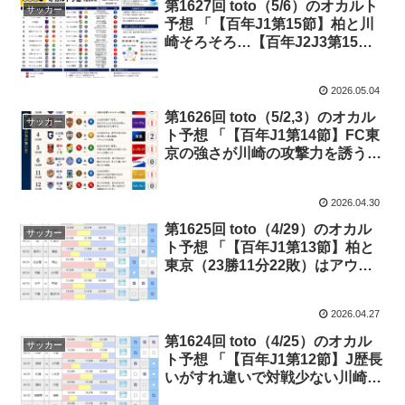
第1627回 toto（5/6）のオカルト
サッカー
予想 「【百年J1第15節】柏と川
崎そろそろ…【百年J2J3第15
節】新潟徳島はアウェイに賭け
る」
2026.05.04
第1626回 toto（5/2,3）のオカル
サッカー
ト予想 「【百年J1第14節】FC東
京の強さが川崎の攻撃力を誘う？
【百年J2J3第14節】鳥栖宮崎は
拮抗」
2026.04.30
第1625回 toto（4/29）のオカル
サッカー
ト予想 「【百年J1第13節】柏と
東京（23勝11分22敗）はアウェ
イが勝つことも多い【百年J2J3
第13節】秋田は山形にホームでま
2026.04.27
だ勝ったことがない」
第1624回 toto（4/25）のオカル
サッカー
ト予想 「【百年J1第12節】J歴長
いがすれ違いで対戦少ない川崎千
葉（7勝4分6敗）【百年J2J3第12