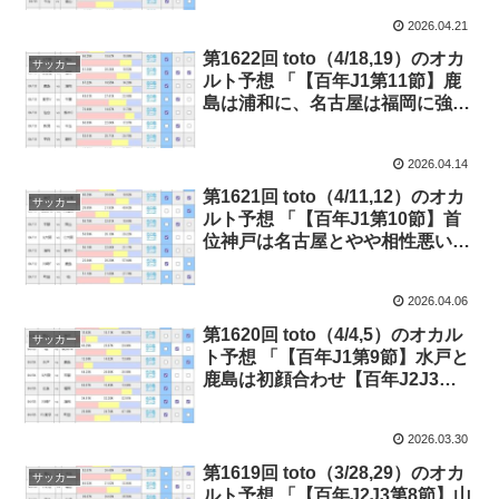
節】札幌因縁のいわき戦」
2026.04.21
第1622回 toto（4/18,19）のオカ
サッカー
ルト予想 「【百年J1第11節】鹿
島は浦和に、名古屋は福岡に強い
【百年J2J3第11節】秋田横浜、
大宮磐田は互角」
2026.04.14
第1621回 toto（4/11,12）のオカ
サッカー
ルト予想 「【百年J1第10節】首
位神戸は名古屋とやや相性悪い
【百年J2J3第10節】対戦実績は
少ないが秋田は湘南にまだ負けた
2026.04.06
ことがない」
第1620回 toto（4/4,5）のオカル
サッカー
ト予想 「【百年J1第9節】水戸と
鹿島は初顔合わせ【百年J2J3第9
節】調子の上がらない磐田だが甲
府とは相性良い」
2026.03.30
第1619回 toto（3/28,29）のオカ
サッカー
ルト予想 「【百年J2J3第8節】山