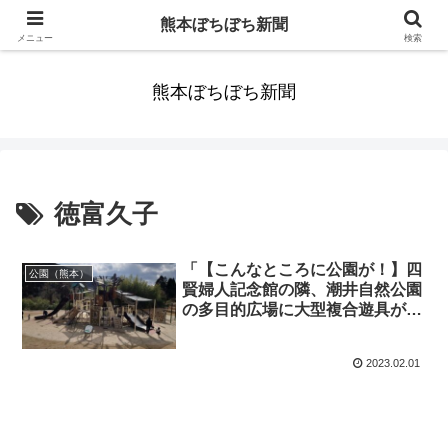
みんなまだ気づかずすごしていたんだわ。ずっといっしょに歩いてゆけるっ
熊本ぼちぼち新聞
て。だれもが思った。
メニュー
検索
熊本ぼちぼち新聞
徳富久子
「【こんなところに公園が！】四
公園（熊本）
賢婦人記念館の隣、潮井自然公園
の多目的広場に大型複合遊具がお
目見え！ピカピカの新型です！
【益城町杉堂・2023年1月完
2023.02.01
成】」くまとR子の子育て日記
（637日目）