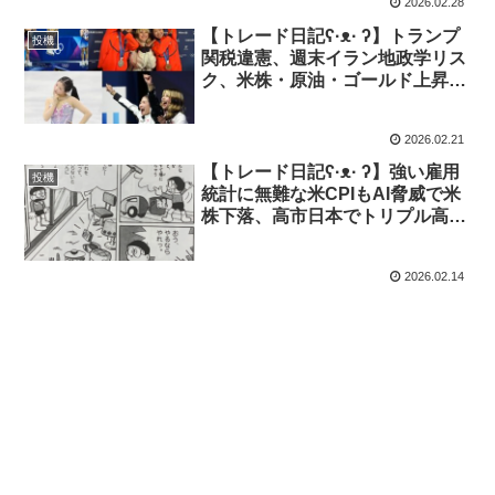
2026.02.28
【トレード日記ʕ·ᴥ· ʔ】トランプ
投機
関税違憲、週末イラン地政学リス
ク、米株・原油・ゴールド上昇で
ドル下落【2026年2月16日-20日
｜投機410】
2026.02.21
【トレード日記ʕ·ᴥ· ʔ】強い雇用
投機
統計に無難な米CPIもAI脅威で米
株下落、高市日本でトリプル高ド
ル円152円半ば【2026年2月9
日-13日｜投機409】
2026.02.14