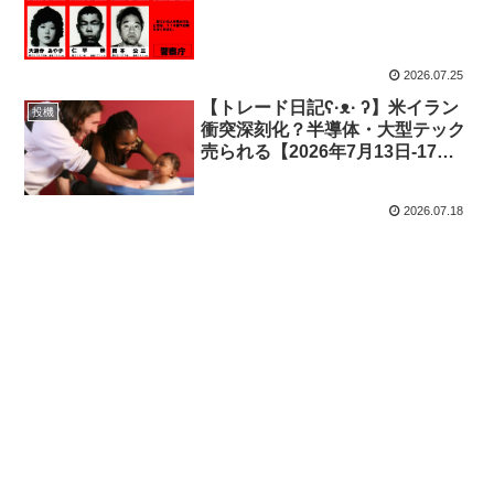
日-24日｜投機432】
2026.07.25
【トレード日記ʕ·ᴥ· ʔ】米イラン
投機
衝突深刻化？半導体・大型テック
売られる【2026年7月13日-17日
｜投機431】
2026.07.18