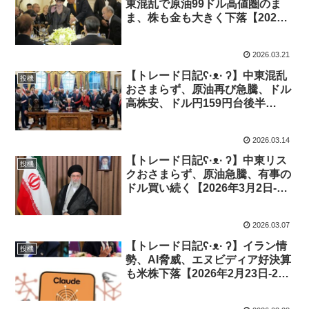
東混乱で原油99ドル高値圏のま
ま、株も金も大きく下落【2026
年3月16日-20日｜投機414】
2026.03.21
【トレード日記ʕ·ᴥ· ʔ】中東混乱
投機
おさまらず、原油再び急騰、ドル
高株安、ドル円159円台後半
【2026年3月9日-13日｜投機
413】
2026.03.14
【トレード日記ʕ·ᴥ· ʔ】中東リス
投機
クおさまらず、原油急騰、有事の
ドル買い続く【2026年3月2日-6
日｜投機412】
2026.03.07
【トレード日記ʕ·ᴥ· ʔ】イラン情
投機
勢、AI脅威、エヌビディア好決算
も米株下落【2026年2月23日-27
日｜投機411】