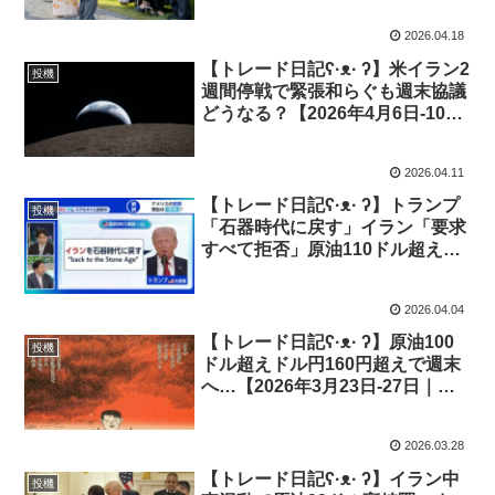
2026.04.18
【トレード日記ʕ·ᴥ· ʔ】米イラン2
投機
週間停戦で緊張和らぐも週末協議
どうなる？【2026年4月6日-10日
｜投機417】
2026.04.11
【トレード日記ʕ·ᴥ· ʔ】トランプ
投機
「石器時代に戻す」イラン「要求
すべて拒否」原油110ドル超え
【2026年3月30日-4月3日｜投機
416】
2026.04.04
【トレード日記ʕ·ᴥ· ʔ】原油100
投機
ドル超えドル円160円超えで週末
へ…【2026年3月23日-27日｜投
機415】
2026.03.28
【トレード日記ʕ·ᴥ· ʔ】イラン中
投機