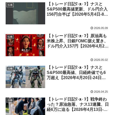
【トレード日記ʕ·ᴥ· ʔ】ナスと
投機
S&P500最高値更新、ドル円介入
156円台半ば【2026年5月4日-8日
｜投機421】
2026.05.09
【トレード日記ʕ·ᴥ· ʔ】原油高も
投機
米株上昇、日銀FOMC据え置き、
ドル円介入157円【2026年4月27
日-5月1日｜投機420】
2026.05.02
【トレード日記ʕ·ᴥ· ʔ】ナスと
投機
S&P500最高値、日経終値でも6
万超え【2026年4月20日-24日｜
投機419】
2026.04.25
【トレード日記ʕ·ᴥ· ʔ】戦争終わ
投機
った？原油急落、ナス13連騰、日
経6万に迫る【2026年4月13日-17
日｜投機418】