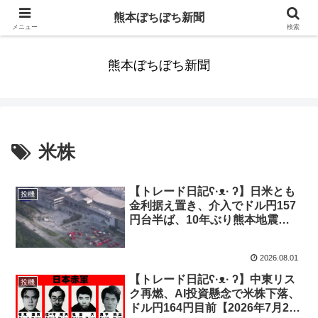
みんなまだ気づかずすごしていたんだわ。ずっといっしょに歩いてゆけるっ
熊本ぼちぼち新聞
て。だれもが思った。
メニュー
検索
熊本ぼちぼち新聞
米株
【トレード日記ʕ·ᴥ· ʔ】日米とも
投機
金利据え置き、介入でドル円157
円台半ば、10年ぶり熊本地震
【2026年7月27日-31日｜投機
433】
2026.08.01
【トレード日記ʕ·ᴥ· ʔ】中東リス
投機
ク再燃、AI投資懸念で米株下落、
ドル円164円目前【2026年7月20