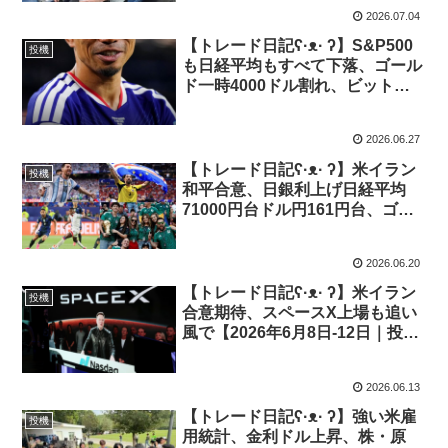
2026.07.04
【トレード日記ʕ·ᴥ· ʔ】S&P500
投機
も日経平均もすべて下落、ゴール
ド一時4000ドル割れ、ビットコ
イン5万ドル台へ【2026年6月22
日-26日｜投機428】
2026.06.27
【トレード日記ʕ·ᴥ· ʔ】米イラン
投機
和平合意、日銀利上げ日経平均
71000円台ドル円161円台、ゴー
ルド下落続く【2026年6月15
日-19日｜投機427】
2026.06.20
【トレード日記ʕ·ᴥ· ʔ】米イラン
投機
合意期待、スペースX上場も追い
風で【2026年6月8日-12日｜投機
426】
2026.06.13
【トレード日記ʕ·ᴥ· ʔ】強い米雇
投機
用統計、金利ドル上昇、株・原