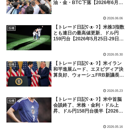
油・金・BTC下落【2026年6月1
日-5日｜投機425】
2026.06.06
【トレード日記ʕ·ᴥ· ʔ】米株3指数
投機
とも連日の最高値更新、ドル円
159円台【2026年5月25日-29日｜
投機424】
2026.05.30
【トレード日記ʕ·ᴥ· ʔ】米イラン
投機
和平進展ムード、エヌビディア決
算良好、ウォーシュFRB新議長就
任【2026年5月18日-22日｜投機
423】
2026.05.23
【トレード日記ʕ·ᴥ· ʔ】米中首脳
投機
会談終了、米株・金利・ドル上
昇、ドル円158円台後半【2026年
5月11日-15日｜投機422】
2026.05.16