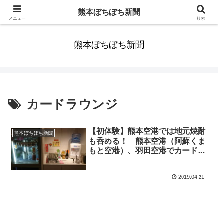
みんなまだ気づかずすごしていたんだわ。ずっといっしょに歩いてゆけるっ
熊本ぼちぼち新聞
て。だれもが思った。
メニュー
検索
熊本ぼちぼち新聞
カードラウンジ
【初体験】熊本空港では地元焼酎
熊本ぼちぼち新聞
も呑める！ 熊本空港（阿蘇くま
もと空港）、羽田空港でカードラ
ウンジを利用する ※1分でわか
る羽田空港
2019.04.21