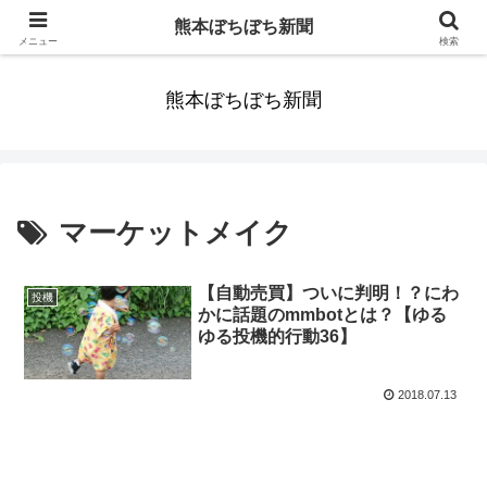
みんなまだ気づかずすごしていたんだわ。ずっといっしょに歩いてゆけるっ
熊本ぼちぼち新聞
て。だれもが思った。
メニュー
検索
熊本ぼちぼち新聞
マーケットメイク
【自動売買】ついに判明！？にわ
投機
かに話題のmmbotとは？【ゆる
ゆる投機的行動36】
2018.07.13