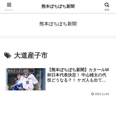
みんなまだ気づかずすごしていたんだわ。ずっといっしょに歩いてゆけるっ
熊本ぼちぼち新聞
て。だれもが思った。
メニュー
検索
熊本ぼちぼち新聞
大道産子市
【熊本ぼちぼち新聞】カタールW
熊本ぼちぼち新聞（全国版）
杯日本代表決定！ 中山雄太の代
役どうなる？！ ケガ人も出てい
るが鎌田大地は好調のまま本大会
を迎えて欲しい！【2022年10月
2022.11.04
29日（土）～11月4日（金）｜第
43号】