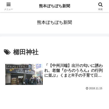
みんなまだ気づかずすごしていたんだわ。ずっといっしょに歩いてゆけるっ
熊本ぼちぼち新聞
て。だれもが思った。
メニュー
検索
熊本ぼちぼち新聞
櫛田神社
「【中州川端】出汁の匂いに誘わ
グルメ1（うどん）
れ、老舗『かろのうろん』の行列
に並ぶ」くまとR子の子育て日記
（231日目）
2018.11.15