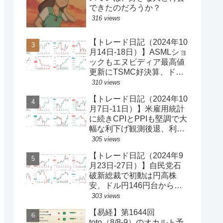
できたのだろうか？
316 views
【トレード日記（2024年10
月14日-18日）】ASMLショ
ックもエヌビディア最高値
更新にTSMC好決算、ドル
円一時150円台、円安株高
310 views
の流れ続く【ゆるゆる投機
【トレード日記（2024年10
340】
月7日-11日）】米雇用統計
に続きCPIとPPIも堅調で大
幅な利下げ観測後退、利回
り上昇・ドル買い、ダウと
305 views
S&P500最高値更新、ドル
【トレード日記（2024年9
円149円台【ゆるゆる投機
月23日-27日）】自民党石
339】
破新総裁で初動は円高株
安、ドル円146円台から一
気に142円台へ【ゆるゆる
303 views
投機337】
【易経】第1644回
toto（8/8-9）のオカルト予