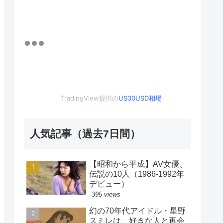
TradingView提供の
US30USD相場
人気記事（過去7日間）
【昭和から平成】AV女優、
伝説の10人（1986-1992年
デビュー）
395 views
幻の70年代アイドル・星野
スミレは、好きな人と再会