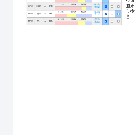
今週
週末
う横
意。