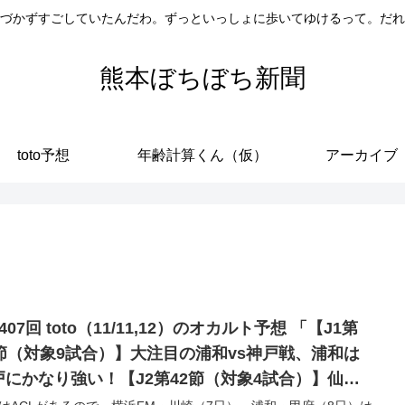
づかずすごしていたんだわ。ずっといっしょに歩いてゆけるって。だれ
熊本ぼちぼち新聞
toto予想
年齢計算くん（仮）
アーカイブ
407回 toto（11/11,12）のオカルト予想 「【J1第
2節（対象9試合）】大注目の浦和vs神戸戦、浦和は
戸にかなり強い！【J2第42節（対象4試合）】仙台
s町田戦他、消化試合ばかりで微妙…」