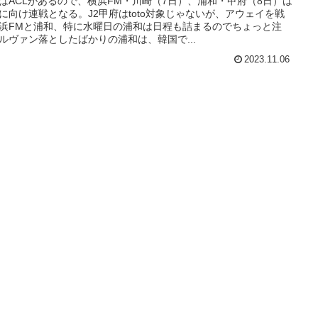
はACLがあるので、横浜FM・川崎（7日）、浦和・甲府（8日）は
に向け連戦となる。J2甲府はtoto対象じゃないが、アウェイを戦
浜FMと浦和、特に水曜日の浦和は日程も詰まるのでちょっと注
ルヴァン落としたばかりの浦和は、韓国で...
2023.11.06