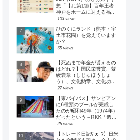
想「【J1第1節】百年王者
神戸をホームに迎える福岡
がまさかの…？！【J2第1
103 views
節】今治注目レアル中井バ
ひのくにランド（熊本・宇
ルサ安部は？」
土市花園）を覚えています
か？
65 views
【死ぬまで年金が貰えるの
はどれ？】国民栄誉賞、紫
綬褒章（しじゅほうしょ
う）、文化勲章、文化功労
者、芸術選奨…など【日本
27 views
の栄典・表彰について】
【東バイパス】サンピアン
に6種類のプールが完成し
たのが昭和49年（1974年）
だったという～RKK「週刊
山崎くん」より
25 views
【トレード日記ʕ·ᴥ· ʔ】日米