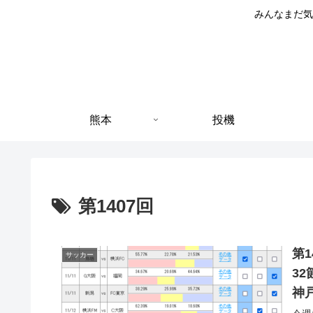
みんなまだ気
熊本
投機
第1407回
第1
サッカー
3
神
v