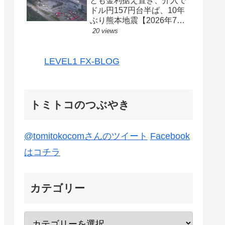
とも金利据え置き、介入で
ドル円157円台半ば、10年
ぶり熊本地震【2026年7月
27日-31日｜投機433】
20 views
LEVEL1 FX-BLOG
トミトコのつぶやき
@tomitokocomさんのツイート
Facebook
はコチラ
カテゴリー