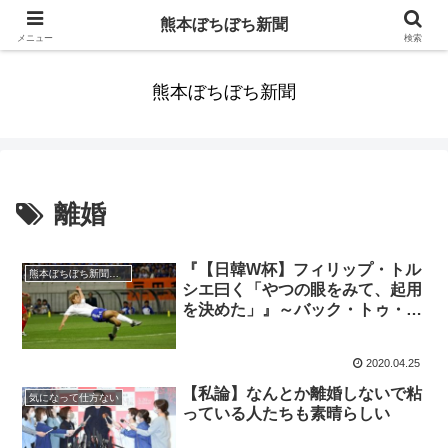
みんなまだ気づかずすごしていたんだわ。ずっといっしょに歩いてゆけるっ
熊本ぼちぼち新聞
て。だれもが思った。
メニュー
検索
熊本ぼちぼち新聞
離婚
『【日韓W杯】フィリップ・トル
熊本ぼちぼち新聞（全国版）
シエ曰く「やつの眼をみて、起用
を決めた」』～バック・トゥ・
2002（遥か平成14年への旅）
2020.04.25
【私論】なんとか離婚しないで粘
気になって仕方ない
っている人たちも素晴らしい