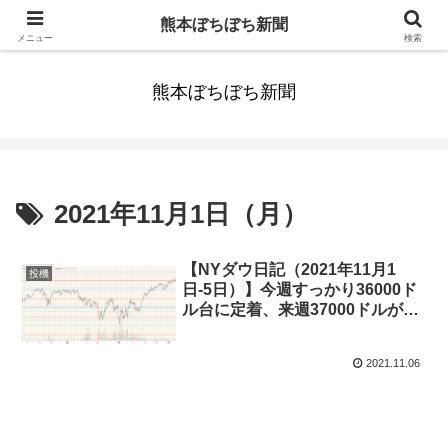
みんなまだ気づかずすごしていたんだわ。ずっといっしょに歩いてゆけるっ
熊本ぼちぼち新聞
て。だれもが思った。
メニュー
検索
熊本ぼちぼち新聞
2021年11月1日（月）
【NYダウ日記（2021年11月1
投機
日-5日）】今週すっかり36000ド
ル台に定着、来週37000ドルが見
えてくるのか？ 来週からは寝不
足の冬時間です【ゆるゆる投機的
2021.11.06
行動168】