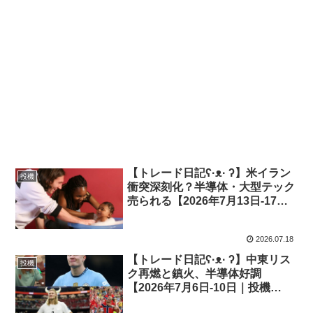
【トレード日記ʕ·ᴥ· ʔ】米イラン
投機
衝突深刻化？半導体・大型テック
売られる【2026年7月13日-17日
｜投機431】
2026.07.18
【トレード日記ʕ·ᴥ· ʔ】中東リス
投機
ク再燃と鎮火、半導体好調
【2026年7月6日-10日｜投機
430】