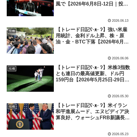
風で【2026年6月8日-12日｜投機
426】
2026.06.13
【トレード日記ʕ·ᴥ· ʔ】強い米雇
投機
用統計、金利ドル上昇、株・原
油・金・BTC下落【2026年6月1
日-5日｜投機425】
2026.06.06
【トレード日記ʕ·ᴥ· ʔ】米株3指数
投機
とも連日の最高値更新、ドル円
159円台【2026年5月25日-29日｜
投機424】
2026.05.30
【トレード日記ʕ·ᴥ· ʔ】米イラン
投機
和平進展ムード、エヌビディア決
算良好、ウォーシュFRB新議長就
任【2026年5月18日-22日｜投機
423】
2026.05.23