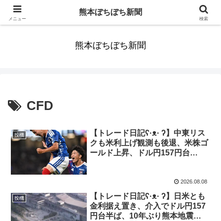
みんなまだ気づかずすごしていたんだわ。ずっといっしょに歩いてゆけるっ
熊本ぼちぼち新聞
て。だれもが思った。
メニュー
検索
熊本ぼちぼち新聞
CFD
【トレード日記ʕ·ᴥ· ʔ】中東リス
投機
クも米利上げ観測も後退、米株ゴ
ールド上昇、ドル円157円台
【2026年8月3日-7日｜投機434】
2026.08.08
【トレード日記ʕ·ᴥ· ʔ】日米とも
投機
金利据え置き、介入でドル円157
円台半ば、10年ぶり熊本地震