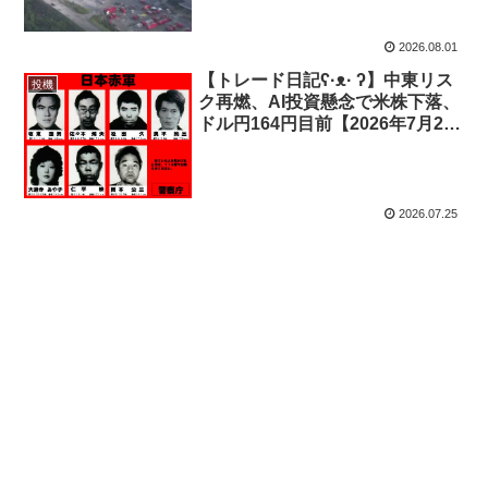
【2026年7月27日-31日｜投機
433】
2026.08.01
【トレード日記ʕ·ᴥ· ʔ】中東リス
投機
ク再燃、AI投資懸念で米株下落、
ドル円164円目前【2026年7月20
日-24日｜投機432】
2026.07.25