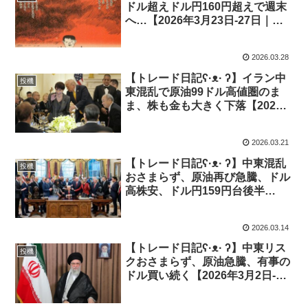
ドル超えドル円160円超えで週末
へ…【2026年3月23日-27日｜投
機415】
2026.03.28
【トレード日記ʕ·ᴥ· ʔ】イラン中
投機
東混乱で原油99ドル高値圏のま
ま、株も金も大きく下落【2026
年3月16日-20日｜投機414】
2026.03.21
【トレード日記ʕ·ᴥ· ʔ】中東混乱
投機
おさまらず、原油再び急騰、ドル
高株安、ドル円159円台後半
【2026年3月9日-13日｜投機
413】
2026.03.14
【トレード日記ʕ·ᴥ· ʔ】中東リス
投機
クおさまらず、原油急騰、有事の
ドル買い続く【2026年3月2日-6
日｜投機412】