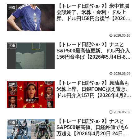
【トレード日記ʕ·ᴥ· ʔ】米中首脳
投機
会談終了、米株・金利・ドル上
昇、ドル円158円台後半【2026年
5月11日-15日｜投機422】
2026.05.16
【トレード日記ʕ·ᴥ· ʔ】ナスと
投機
S&P500最高値更新、ドル円介入
156円台半ば【2026年5月4日-8日
｜投機421】
2026.05.09
【トレード日記ʕ·ᴥ· ʔ】原油高も
投機
米株上昇、日銀FOMC据え置き、
ドル円介入157円【2026年4月27
日-5月1日｜投機420】
2026.05.02
【トレード日記ʕ·ᴥ· ʔ】ナスと
投機
S&P500最高値、日経終値でも6
万超え【2026年4月20日-24日｜