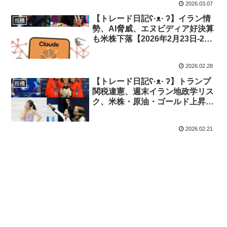
2026.03.07
【トレード日記ʕ·ᴥ· ʔ】イラン情
投機
勢、AI脅威、エヌビディア好決算
も米株下落【2026年2月23日-27
日｜投機411】
2026.02.28
【トレード日記ʕ·ᴥ· ʔ】トランプ
投機
関税違憲、週末イラン地政学リス
ク、米株・原油・ゴールド上昇で
ドル下落【2026年2月16日-20日
｜投機410】
2026.02.21