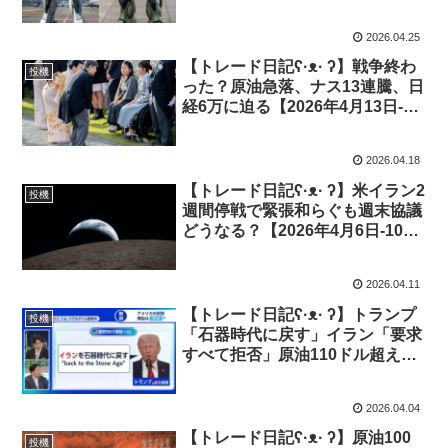
投機419】
2026.04.25
【トレード日記ʕ·ᴥ· ʔ】戦争終わ
投機
った？原油急落、ナス13連騰、日
経6万に迫る【2026年4月13日-17
日｜投機418】
2026.04.18
【トレード日記ʕ·ᴥ· ʔ】米イラン2
投機
週間停戦で緊張和らぐも週末協議
どうなる？【2026年4月6日-10日
｜投機417】
2026.04.11
【トレード日記ʕ·ᴥ· ʔ】トランプ
投機
「石器時代に戻す」イラン「要求
すべて拒否」原油110ドル超え
【2026年3月30日-4月3日｜投機
416】
2026.04.04
【トレード日記ʕ·ᴥ· ʔ】原油100
投機