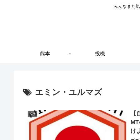
みんなまだ気
熊本
投機
エミン・ユルマズ
【
投機
MT
け