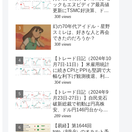
ックもエヌビディア最高値
更新にTSMC好決算、ドル
円一時150円台、円安株高
308 views
の流れ続く【ゆるゆる投機
幻の70年代アイドル・星野
340】
スミレは、好きな人と再会
できたのだろうか？
308 views
【トレード日記（2024年10
月7日-11日）】米雇用統計
に続きCPIとPPIも堅調で大
幅な利下げ観測後退、利回
り上昇・ドル買い、ダウと
304 views
S&P500最高値更新、ドル
【トレード日記（2024年9
円149円台【ゆるゆる投機
月23日-27日）】自民党石
339】
破新総裁で初動は円高株
安、ドル円146円台から一
気に142円台へ【ゆるゆる
289 views
投機337】
【易経】第1644回
toto（8/8-9）のオカルト予