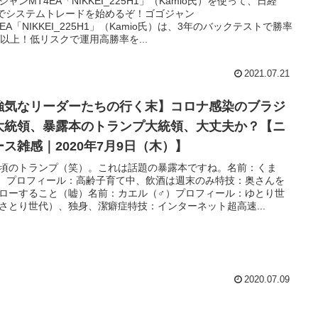
ジャンMT4EA「NIKKEI_225H1」（Kamio氏）を使って、日経
5でシステムトレードを始めるぞ！ゴゴジャン
4EA「NIKKEI_225H1」（Kamio氏）は、3年のバックテストで勝率
％以上！低リスクで運用高勝率を...
2021.07.21
強気なリーダーたちの行く末】コロナ感染のブラジ
大統領、暴露本のトランプ大統領、大丈夫か？【ニ
ース雑感｜2020年7月9日（木）】
頃のトランプ（笑）。これは話題の暴露本ですね。名前：くま
）プロフィール：高齢子育て中、飲酒は週末のみ特技：奥さんを
ローすること（嘘）名前：カエル（♂）プロフィール：ゆとり世
さとり世代）、独身、潔癖症特技：インターネット超高速...
2020.07.09