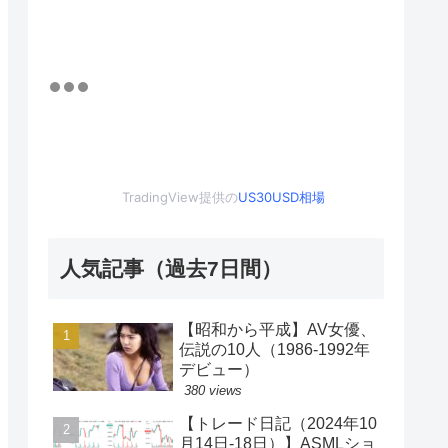
TradingView提供の
US30USD相場
人気記事（過去7日間）
【昭和から平成】AV女優、
伝説の10人（1986-1992年
デビュー）
380 views
【トレード日記（2024年10
月14日-18日）】ASMLショ