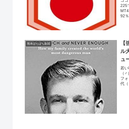
ゴゴ
22
MT
92
【
熊本ぼちぼち新聞
ル
ュ
若い
（♂
フォ
代（