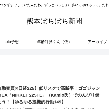
づかずすごしていたんだわ。ずっといっしょに歩いてゆけるって。だれ
熊本ぼちぼち新聞
toto予想
年齢計算くん（仮）
アーカイブ
自動売買✕日経225】低リスクで高勝率！ゴゴジャン
4EA「NIKKEI_225H1」（Kamio氏）でのんびり儲
よう！【ゆるゆる投機的行動149】