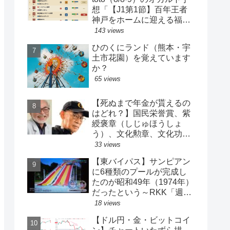
想「【J1第1節】百年王者
神戸をホームに迎える福岡
がまさかの…？！【J2第1
143 views
節】今治注目レアル中井バ
ひのくにランド（熊本・宇
ルサ安部は？」
土市花園）を覚えています
か？
65 views
【死ぬまで年金が貰えるの
はどれ？】国民栄誉賞、紫
綬褒章（しじゅほうしょ
う）、文化勲章、文化功労
者、芸術選奨…など【日本
33 views
の栄典・表彰について】
【東バイパス】サンピアン
に6種類のプールが完成し
たのが昭和49年（1974年）
だったという～RKK「週刊
山崎くん」より
18 views
【ドル円・金・ビットコイ