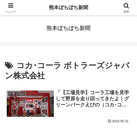
みんなまだ気づかずすごしていたんだわ。ずっといっしょに歩いてゆけるっ
熊本ぼちぼち新聞
て。だれもが思った。
メニュー
検索
熊本ぼちぼち新聞
コカ･コーラ ボトラーズジャパ
ン株式会社
「【工場見学】コーラ工場を見学
子育て日記
して野原を走り回ってきたよ｜グ
リーンパークえびの（コカ･コー
ラ ボトラーズジャパン株式会社
えびの工場）」くまとR子の子育
2019.05.31
て日記（310日目）