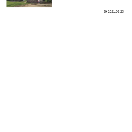
津）のヘンテコ遊具で遊ぶ」くま
とR子の子育て日記（509日目）
2021.05.23