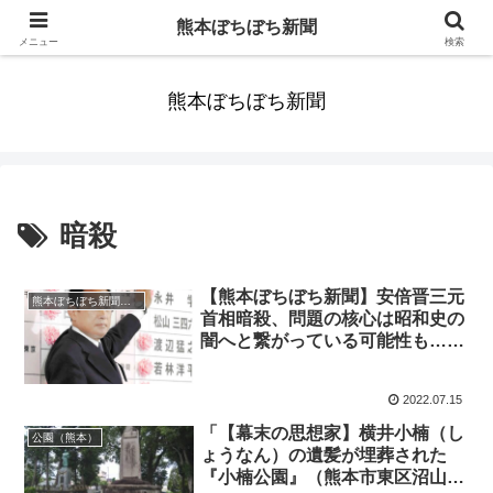
みんなまだ気づかずすごしていたんだわ。ずっといっしょに歩いてゆけるっ
熊本ぼちぼち新聞
て。だれもが思った。
メニュー
検索
熊本ぼちぼち新聞
暗殺
【熊本ぼちぼち新聞】安倍晋三元
熊本ぼちぼち新聞（全国版）
首相暗殺、問題の核心は昭和史の
闇へと繋がっている可能性も…？
【2022年7月9日（土）～15日
（金）｜第27号】
2022.07.15
「【幕末の思想家】横井小楠（し
公園（熊本）
ょうなん）の遺髪が埋葬された
『小楠公園』（熊本市東区沼山