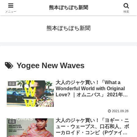
みんなまだ気づかずすごしていたんだわ。ずっといっしょに歩いてゆけるっ
熊本ぼちぼち新聞
て。だれもが思った。
メニュー
検索
熊本ぼちぼち新聞
Yogee New Waves
大人のジャケ買い！「What a
音楽
Wonderful World with Original
Love? ｜オムニバス」 2021年10
月1週目 発売
2021.09.28
大人のジャケ買い！「ヨギー・ニ
音楽
ュー・ウェーブス、口石和人、ボ
ーカロイド・コンピ（Pヴァイ