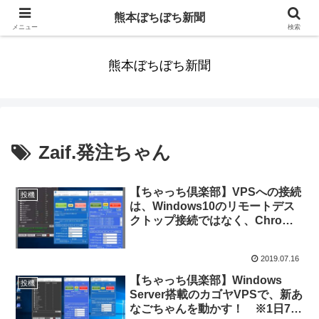
みんなまだ気づかずすごしていたんだわ。ずっといっしょに歩いてゆけるっ
熊本ぼちぼち新聞
て。だれもが思った。
メニュー
検索
熊本ぼちぼち新聞
Zaif.発注ちゃん
【ちゃっち倶楽部】VPSへの接続
投機
は、Windows10のリモートデス
クトップ接続ではなく、Chrome
リモート デスクトップが正解の
ようです｜Windows Server搭載
2019.07.16
カゴヤVPSで新あなごちゃん【ゆ
るゆる投機的行動44】
【ちゃっち倶楽部】Windows
投機
Server搭載のカゴヤVPSで、新あ
なごちゃんを動かす！ ※1日78