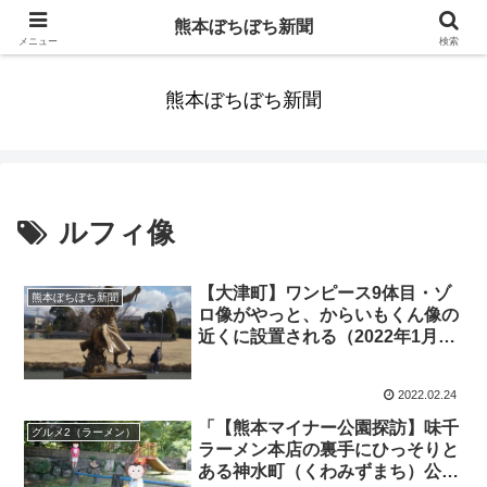
みんなまだ気づかずすごしていたんだわ。ずっといっしょに歩いてゆけるっ
熊本ぼちぼち新聞
て。だれもが思った。
メニュー
検索
熊本ぼちぼち新聞
ルフィ像
【大津町】ワンピース9体目・ゾ
熊本ぼちぼち新聞
ロ像がやっと、からいもくん像の
近くに設置される（2022年1月）
～10体目・ジンベエ像設置（場所
未定）も決定！
2022.02.24
「【熊本マイナー公園探訪】味千
グルメ2（ラーメン）
ラーメン本店の裏手にひっそりと
ある神水町（くわみずまち）公園