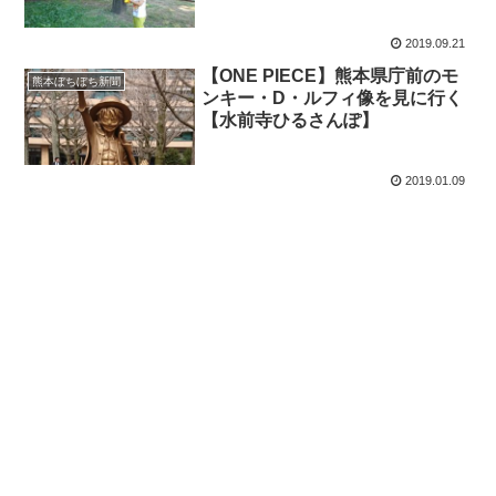
～県庁ルフィ像見学のついでにで
も？」くまとR子の子育て日記
2019.09.21
（354日目）
【ONE PIECE】熊本県庁前のモ
熊本ぼちぼち新聞
ンキー・D・ルフィ像を見に行く
【水前寺ひるさんぽ】
2019.01.09