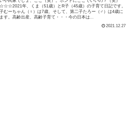
いや民家でしょ、ここ（笑）。ホントにここでいいの？（笑）
☆☆☆2021年、くま（51歳）とR子（45歳）の子育て日記です。
子むーちゃん（♀）は7歳、そして、第二子たろー（♂）は4歳に
ます。高齢出産、高齢子育て・・・今の日本は...
2021.12.27