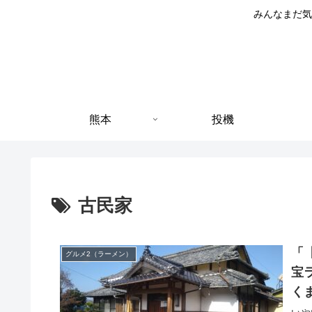
みんなまだ気
熊本
投機
古民家
「
グルメ2（ラーメン）
宝
く