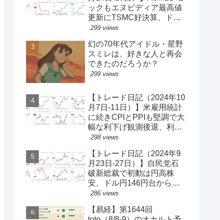
ックもエヌビディア最高値
更新にTSMC好決算、ドル
円一時150円台、円安株高
299 views
の流れ続く【ゆるゆる投機
幻の70年代アイドル・星野
340】
スミレは、好きな人と再会
できたのだろうか？
299 views
【トレード日記（2024年10
月7日-11日）】米雇用統計
に続きCPIとPPIも堅調で大
幅な利下げ観測後退、利回
り上昇・ドル買い、ダウと
298 views
S&P500最高値更新、ドル
【トレード日記（2024年9
円149円台【ゆるゆる投機
月23日-27日）】自民党石
339】
破新総裁で初動は円高株
安、ドル円146円台から一
気に142円台へ【ゆるゆる
286 views
投機337】
【易経】第1644回
toto（8/8-9）のオカルト予