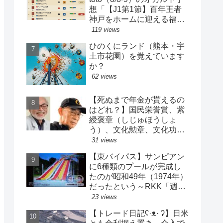
想「【J1第1節】百年王者
神戸をホームに迎える福岡
がまさかの…？！【J2第1
119 views
節】今治注目レアル中井バ
ひのくにランド（熊本・宇
ルサ安部は？」
土市花園）を覚えています
か？
62 views
【死ぬまで年金が貰えるの
はどれ？】国民栄誉賞、紫
綬褒章（しじゅほうしょ
う）、文化勲章、文化功労
者、芸術選奨…など【日本
31 views
の栄典・表彰について】
【東バイパス】サンピアン
に6種類のプールが完成し
たのが昭和49年（1974年）
だったという～RKK「週刊
山崎くん」より
23 views
【トレード日記ʕ·ᴥ· ʔ】日米