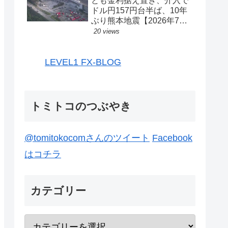
とも金利据え置き、介入で
ドル円157円台半ば、10年
ぶり熊本地震【2026年7月
27日-31日｜投機433】
20 views
LEVEL1 FX-BLOG
トミトコのつぶやき
@tomitokocomさんのツイート
Facebook
はコチラ
カテゴリー