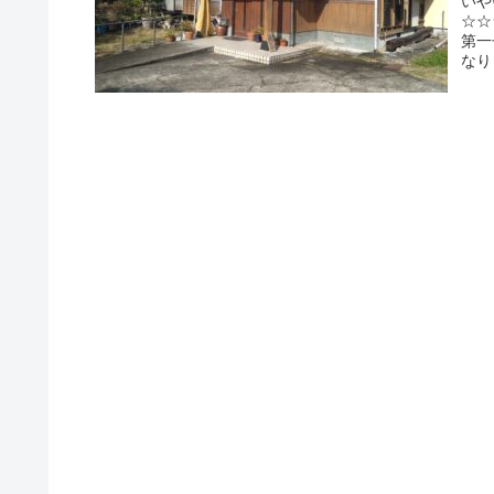
いや
☆☆
第一
なり