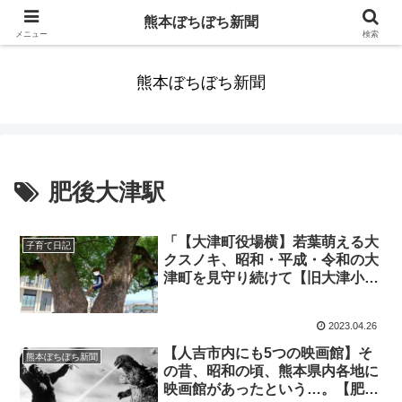
みんなまだ気づかずすごしていたんだわ。ずっといっしょに歩いてゆけるっ
熊本ぼちぼち新聞
て。だれもが思った。
メニュー
検索
熊本ぼちぼち新聞
肥後大津駅
「【大津町役場横】若葉萌える大
子育て日記
クスノキ、昭和・平成・令和の大
津町を見守り続けて【旧大津小学
校校庭】」くまとR子の子育て日
記（646日目）
2023.04.26
【人吉市内にも5つの映画館】そ
熊本ぼちぼち新聞
の昔、昭和の頃、熊本県内各地に
映画館があったという…。【肥後