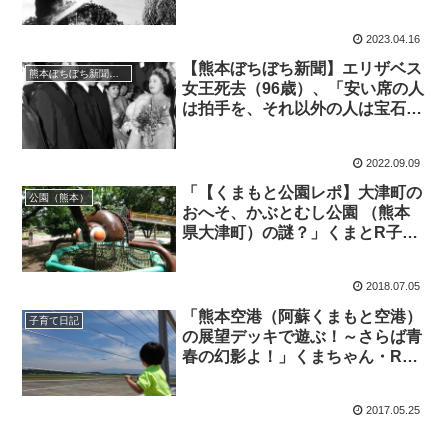
大津駅近くにもあったらしい】
2023.04.16
【熊本ぼちぼち新聞】エリザベス
熊本ぼちぼち新聞（全国版）
女王死去（96歳）、「安い席の人
は拍手を、それ以外の人は宝石
を…」ロックンロールの名場面に
も登場したクイーン【2022年9月
2022.09.09
3日（土）～9日（金）｜第35
号】
「【くまもと公園レポ】大津町の
公園（熊本）
おへそ、かぶとむし公園 （熊本
県大津町）の謎？」くまとR子の
子育て日記（185日目）
2018.07.05
「熊本空港（阿蘇くまもと空港）
子育て日記
の展望デッキで遊ぶ！～さらば青
春の幻影よ！」くまちゃん・R子
の子育て日記（90日目）
2017.05.25