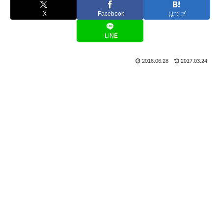
X
Facebook
はてブ
LINE
2016.06.28
2017.03.24