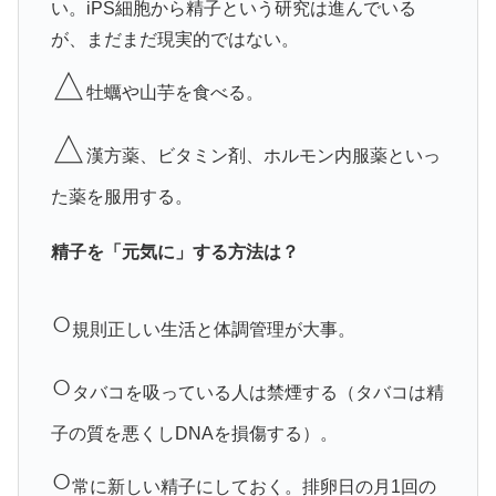
い。iPS細胞から精子という研究は進んでいる
が、まだまだ現実的ではない。
△
牡蠣や山芋を食べる。
△
漢方薬、ビタミン剤、ホルモン内服薬といっ
た薬を服用する。
精子を「元気に」する方法は？
○
規則正しい生活と体調管理が大事。
○
タバコを吸っている人は禁煙する（タバコは精
子の質を悪くしDNAを損傷する）。
○
常に新しい精子にしておく。排卵日の月1回の