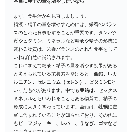
本当に精子の量を増やしたいなら
まず、食生活から見直しましょう。
精液・精子の量を増やすためには、栄養のバラン
スのとれた食事をすることが重要です。タンパク
質やビタミン、ミネラルなど精液や精子の形成に
関わる物質は、栄養バランスのとれた食事をして
いれば自然に補給されます。
これに加えて精液・精子の量を増やす効果がある
と考えられている栄養素を挙げると、
亜鉛、L-カ
ルニチン、セレニウム（セレン）、ビタミンE
と
いったものがあります。中でも
亜鉛は、セックス
ミネラルともいわれる
こともある物質で、精子の
形成に大きく関わっています。亜鉛は、
牡蠣
に豊
富に含まれていることが知られており、その他に
も
ビーフジャーキー、レバー、うなぎ、ゴマ
など
にも含まれています。