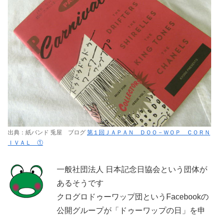
出典：紙バンド 兎屋 ブログ
第１回ＪＡＰＡＮ ＤＯＯ－ＷＯＰ ＣＯＲＮ
ＩＶＡＬ ①
一般社団法人 日本記念日協会という団体が
あるそうです
クログロドゥーワップ団というFacebookの
公開グループが「ドゥーワップの日」を申