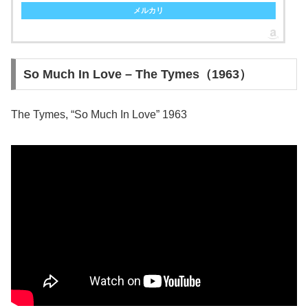
メルカリ
So Much In Love – The Tymes（1963）
The Tymes, “So Much In Love” 1963