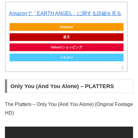
Amazonで「EARTH ANGEL」に関する詳細を見る
Amazon
楽天
Yahoo!ショッピング
メルカリ
Only You (And You Alone) – PLATTERS
The Platters – Only You (And You Alone) (Original Footage
HD)