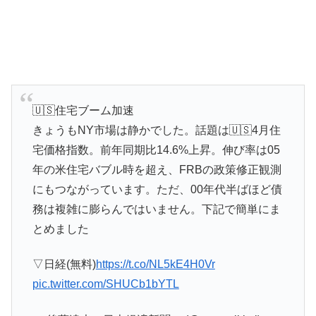
🇺🇸住宅ブーム加速
きょうもNY市場は静かでした。話題は🇺🇸4月住
宅価格指数。前年同期比14.6%上昇。伸び率は05
年の米住宅バブル時を超え、FRBの政策修正観測
にもつながっています。ただ、00年代半ばほど債
務は複雑に膨らんではいません。下記で簡単にま
とめました
▽日経(無料)
https://t.co/NL5kE4H0Vr
pic.twitter.com/SHUCb1bYTL