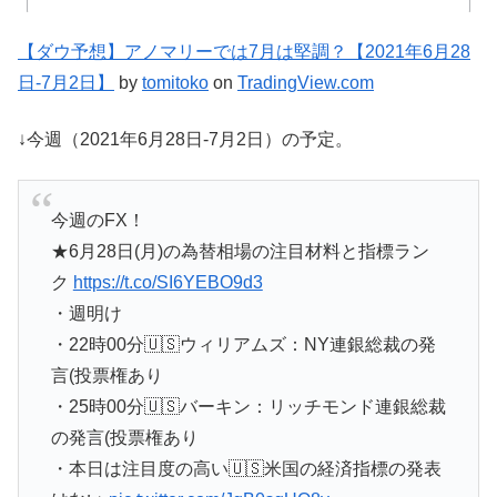
【ダウ予想】アノマリーでは7月は堅調？【2021年6月28
日-7月2日】
by
tomitoko
on
TradingView.com
↓今週（2021年6月28日-7月2日）の予定。
今週のFX！
★6月28日(月)の為替相場の注目材料と指標ラン
ク
https://t.co/SI6YEBO9d3
・週明け
・22時00分🇺🇸ウィリアムズ：NY連銀総裁の発
言(投票権あり
・25時00分🇺🇸バーキン：リッチモンド連銀総裁
の発言(投票権あり
・本日は注目度の高い🇺🇸米国の経済指標の発表