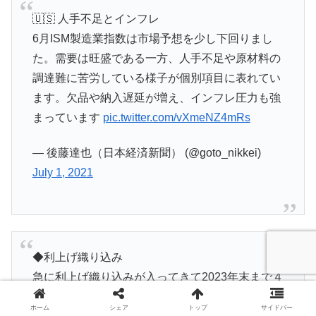
🇺🇸 人手不足とインフレ
6月ISM製造業指数は市場予想を少し下回りまし
た。需要は旺盛である一方、人手不足や原材料の
調達難に苦労している様子が個別項目に表れてい
ます。欠品や納入遅延が増え、インフレ圧力も強
まっています
pic.twitter.com/vXmeNZ4mRs
— 後藤達也（日本経済新聞） (@goto_nikkei)
July 1, 2021
◆利上げ織り込み
急に利上げ織り込みが入ってきて2023年末まで４
回を織り込むプライシングに。雇用統計前の仕掛
ホーム
シェア
トップ
サイドバー