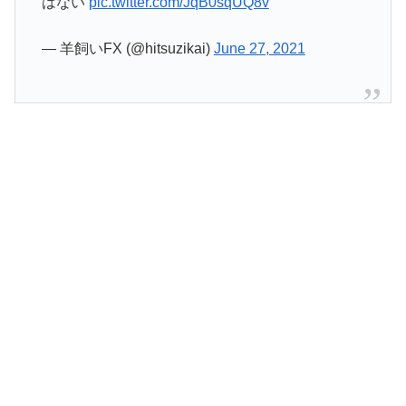
はない
pic.twitter.com/JqB0sqUQ8v
— 羊飼いFX (@hitsuzikai)
June 27, 2021