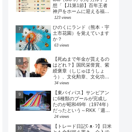
想「【J1第1節】百年王者
神戸をホームに迎える福岡
がまさかの…？！【J2第1
123 views
節】今治注目レアル中井バ
ひのくにランド（熊本・宇
ルサ安部は？」
土市花園）を覚えています
か？
63 views
【死ぬまで年金が貰えるの
はどれ？】国民栄誉賞、紫
綬褒章（しじゅほうしょ
う）、文化勲章、文化功労
者、芸術選奨…など【日本
34 views
の栄典・表彰について】
【東バイパス】サンピアン
に6種類のプールが完成し
たのが昭和49年（1974年）
だったという～RKK「週刊
山崎くん」より
24 views
【トレード日記ʕ·ᴥ· ʔ】日米