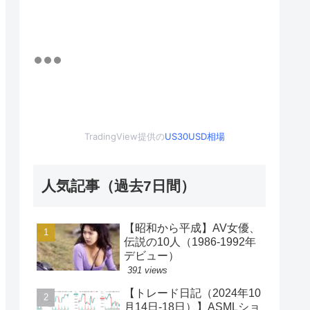
TradingView提供の
US30USD相場
人気記事（過去7日間）
【昭和から平成】AV女優、
伝説の10人（1986-1992年
デビュー）
391 views
【トレード日記（2024年10
月14日-18日）】ASMLショ