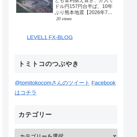
とも金利据え置き、介入で
ドル円157円台半ば、10年
ぶり熊本地震【2026年7月
27日-31日｜投機433】
20 views
LEVEL1 FX-BLOG
トミトコのつぶやき
@tomitokocomさんのツイート
Facebook
はコチラ
カテゴリー