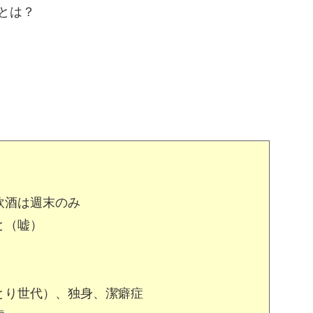
とは？
飲酒は週末のみ
と（嘘）
とり世代）、独身、潔癖症