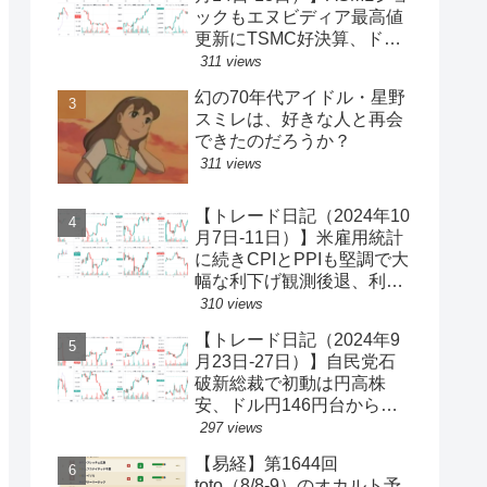
ックもエヌビディア最高値
更新にTSMC好決算、ドル
円一時150円台、円安株高
311 views
の流れ続く【ゆるゆる投機
幻の70年代アイドル・星野
340】
スミレは、好きな人と再会
できたのだろうか？
311 views
【トレード日記（2024年10
月7日-11日）】米雇用統計
に続きCPIとPPIも堅調で大
幅な利下げ観測後退、利回
り上昇・ドル買い、ダウと
310 views
S&P500最高値更新、ドル
【トレード日記（2024年9
円149円台【ゆるゆる投機
月23日-27日）】自民党石
339】
破新総裁で初動は円高株
安、ドル円146円台から一
気に142円台へ【ゆるゆる
297 views
投機337】
【易経】第1644回
toto（8/8-9）のオカルト予