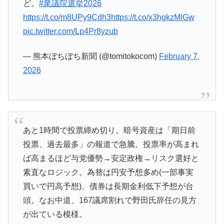
ど。
#衆議院選挙2026
https://t.co/m8UPy9Cdh3
https://t.co/x3hgkzMlGw
pic.twitter.com/Lp4Pr8yzub
— 熊本ぼちぼち新聞 (@tomitokocom)
February 7,
2026
あと1時間で投票締め切り。暗号資産は「期日前
投票、過去最多」の報道で急騰。投票率が高まれ
ば高まるほど与党優勢→安定政権→リスク選好と
素直なロジック。為替は円安予想多め(一部事実
買いで円高予想)、債券は長期金利低下予想が台
頭。なお中道、167議席割れで野田氏辞任の見方
が出ている模様。