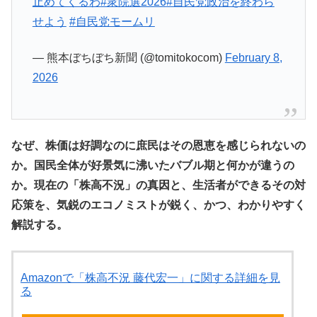
止めてくるわ
#衆院選2026
#自民党政治を終わら
せよう
#自民党モームリ
— 熊本ぼちぼち新聞 (@tomitokocom)
February 8,
2026
なぜ、株価は好調なのに庶民はその恩恵を感じられないの
か。国民全体が好景気に沸いたバブル期と何かが違うの
か。現在の「株高不況」の真因と、生活者ができるその対
応策を、気鋭のエコノミストが鋭く、かつ、わかりやすく
解説する。
Amazonで「株高不況 藤代宏一」に関する詳細を見
る