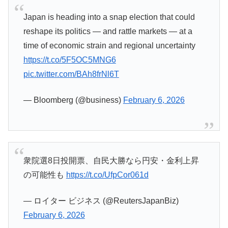
Japan is heading into a snap election that could
reshape its politics — and rattle markets — at a
time of economic strain and regional uncertainty
https://t.co/5F5OC5MNG6
pic.twitter.com/BAh8frNl6T
— Bloomberg (@business)
February 6, 2026
衆院選8日投開票、自民大勝なら円安・金利上昇
の可能性も
https://t.co/UfpCor061d
— ロイター ビジネス (@ReutersJapanBiz)
February 6, 2026