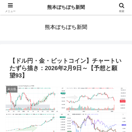
みんなまだ気づかずすごしていたんだわ。ずっといっしょに歩いてゆけるっ
熊本ぼちぼち新聞
て。だれもが思った。
メニュー
検索
熊本ぼちぼち新聞
【ドル円・金・ビットコイン】チャートい
たずら描き：2026年2月9日～【予想と願
望93】
未分類