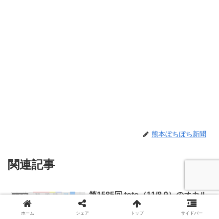
熊本ぼちぼち新聞
関連記事
第1585回 toto（11/8,9）のオカル
未分類
ト予想 「【J1第36節（対象10試
合）】広島は浦和に、京都はマリ
ホーム
シェア
トップ
サイドバー