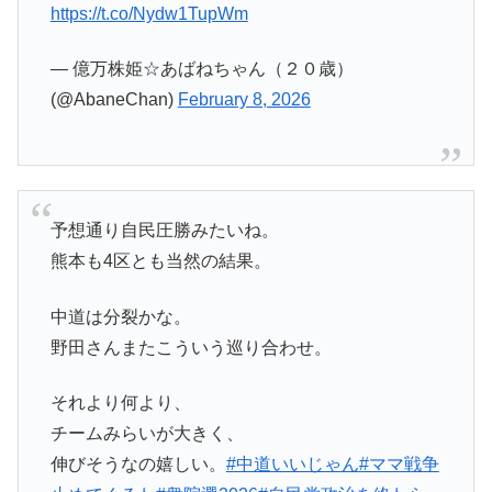
https://t.co/Nydw1TupWm
— 億万株姫☆あばねちゃん（２０歳）
(@AbaneChan)
February 8, 2026
予想通り自民圧勝みたいね。
熊本も4区とも当然の結果。
中道は分裂かな。
野田さんまたこういう巡り合わせ。
それより何より、
チームみらいが大きく、
伸びそうなの嬉しい。
#中道いいじゃん
#ママ戦争