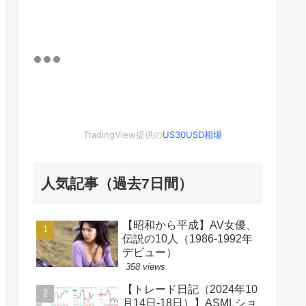
TradingView提供の
US30USD相場
人気記事（過去7日間）
【昭和から平成】AV女優、
伝説の10人（1986-1992年
デビュー）
358 views
【トレード日記（2024年10
月14日-18日）】ASMLショ