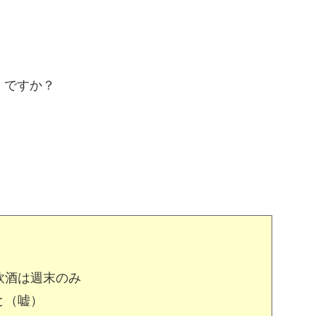
・ですか？
飲酒は週末のみ
と（嘘）