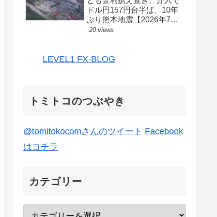
とも金利据え置き、介入で
ドル円157円台半ば、10年
ぶり熊本地震【2026年7月
27日-31日｜投機433】
20 views
LEVEL1 FX-BLOG
トミトコのつぶやき
@tomitokocomさんのツイート
Facebook
はコチラ
カテゴリー