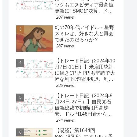
ックもエヌビディア最高値
更新にTSMC好決算、ドル
円一時150円台、円安株高
287 views
の流れ続く【ゆるゆる投機
幻の70年代アイドル・星野
340】
スミレは、好きな人と再会
できたのだろうか？
287 views
【トレード日記（2024年10
月7日-11日）】米雇用統計
に続きCPIとPPIも堅調で大
幅な利下げ観測後退、利回
り上昇・ドル買い、ダウと
285 views
S&P500最高値更新、ドル
【トレード日記（2024年9
円149円台【ゆるゆる投機
月23日-27日）】自民党石
339】
破新総裁で初動は円高株
安、ドル円146円台から一
気に142円台へ【ゆるゆる
274 views
投機337】
【易経】第1644回
toto（8/8-9）のオカルト予