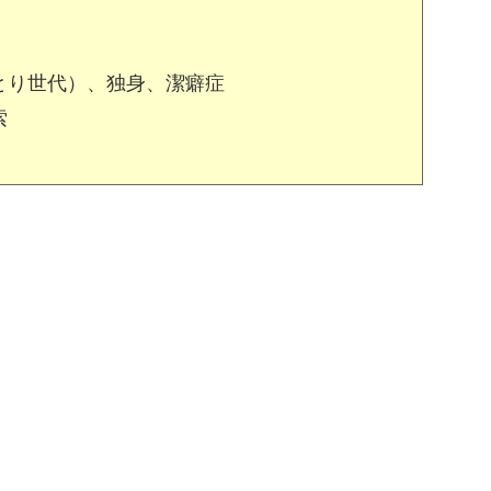
とり世代）、独身、潔癖症
索