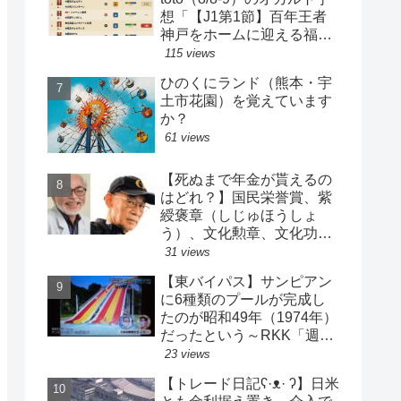
想「【J1第1節】百年王者
神戸をホームに迎える福岡
がまさかの…？！【J2第1
115 views
節】今治注目レアル中井バ
ひのくにランド（熊本・宇
ルサ安部は？」
土市花園）を覚えています
か？
61 views
【死ぬまで年金が貰えるの
はどれ？】国民栄誉賞、紫
綬褒章（しじゅほうしょ
う）、文化勲章、文化功労
者、芸術選奨…など【日本
31 views
の栄典・表彰について】
【東バイパス】サンピアン
に6種類のプールが完成し
たのが昭和49年（1974年）
だったという～RKK「週刊
山崎くん」より
23 views
【トレード日記ʕ·ᴥ· ʔ】日米