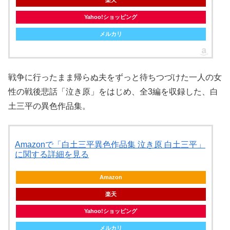
楽天
Yahoo!ショッピング
メルカリ
戦争に行ったまま帰らぬ夫をずっと待ちつづけた一人の女
性の戦後悲話「泣き原」をはじめ、全3編を収録した、白
土三平の異色作品集。
Amazonで「白土三平異色作品集 泣き原 白土三平」
に関する詳細を見る
Amazon
楽天
Yahoo!ショッピング
メルカリ