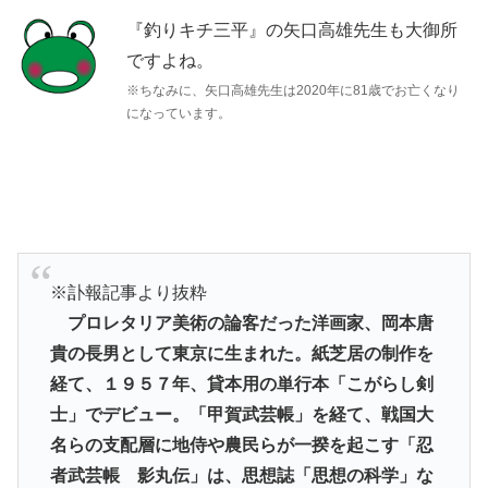
『釣りキチ三平』の矢口高雄先生も大御所
ですよね。
※ちなみに、矢口高雄先生は2020年に81歳でお亡くなり
になっています。
※訃報記事より抜粋
プロレタリア美術の論客だった洋画家、岡本唐
貴の長男として東京に生まれた。紙芝居の制作を
経て、１９５７年、貸本用の単行本「こがらし剣
士」でデビュー。「甲賀武芸帳」を経て、戦国大
名らの支配層に地侍や農民らが一揆を起こす「忍
者武芸帳 影丸伝」は、思想誌「思想の科学」な