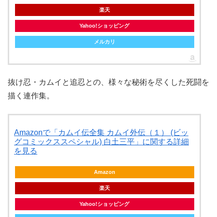
楽天
Yahoo!ショッピング
メルカリ
抜け忍・カムイと追忍との、様々な秘術を尽くした死闘を
描く連作集。
Amazonで「カムイ伝全集 カムイ外伝（１） (ビッ
グコミックススペシャル) 白土三平」に関する詳細
を見る
Amazon
楽天
Yahoo!ショッピング