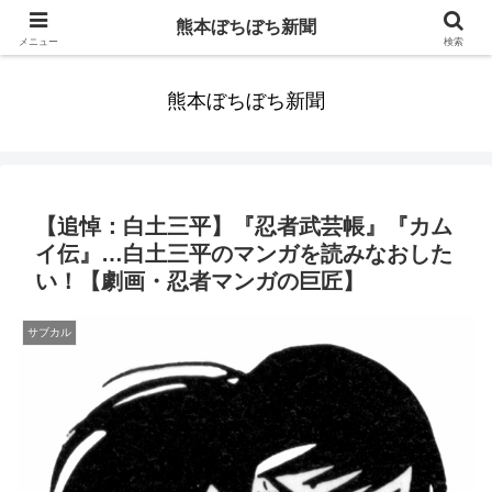
みんなまだ気づかずすごしていたんだわ。ずっといっしょに歩いてゆけるっ
熊本ぼちぼち新聞
て。だれもが思った。
メニュー
検索
熊本ぼちぼち新聞
【追悼：白土三平】『忍者武芸帳』『カム
イ伝』…白土三平のマンガを読みなおした
い！【劇画・忍者マンガの巨匠】
サブカル