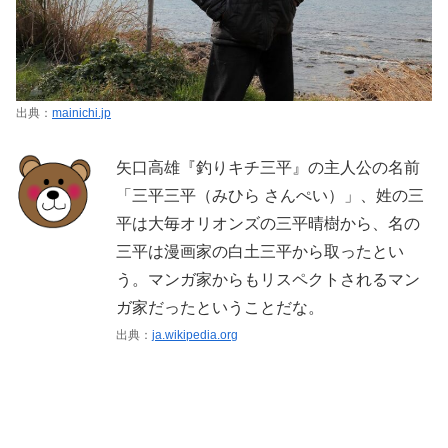
出典：
mainichi.jp
矢口高雄『釣りキチ三平』の主人公の名前
「三平三平（みひら さんぺい）」、姓の三
平は大毎オリオンズの三平晴樹から、名の
三平は漫画家の白土三平から取ったとい
う。マンガ家からもリスペクトされるマン
ガ家だったということだな。
出典：
ja.wikipedia.org