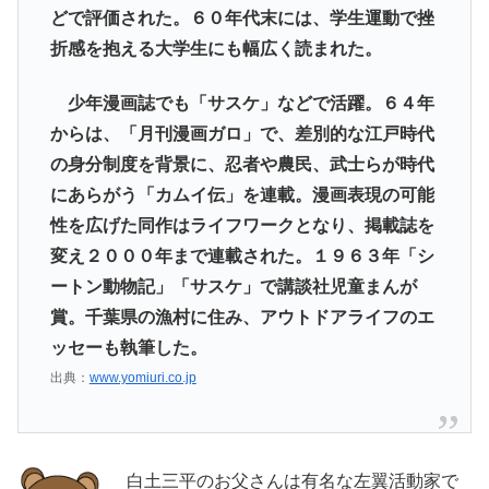
どで評価された。６０年代末には、学生運動で挫
折感を抱える大学生にも幅広く読まれた。
少年漫画誌でも「サスケ」などで活躍。６４年
からは、「月刊漫画ガロ」で、差別的な江戸時代
の身分制度を背景に、忍者や農民、武士らが時代
にあらがう「カムイ伝」を連載。漫画表現の可能
性を広げた同作はライフワークとなり、掲載誌を
変え２０００年まで連載された。１９６３年「シ
ートン動物記」「サスケ」で講談社児童まんが
賞。千葉県の漁村に住み、アウトドアライフのエ
ッセーも執筆した。
出典：
www.yomiuri.co.jp
白土三平のお父さんは有名な左翼活動家で