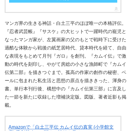
マンガ界の生きる神話・白土三平のほぼ唯一の本格評伝。
『忍者武芸帳』『サスケ』の大ヒットで一躍時代の寵児と
なったマンガ家が、左翼画家の父のもとで戦時下に受けた
過酷な体験から戦後の紙芝居時代、貸本時代を経て、自由
な表現をもとめて月刊『ガロ』を創刊。『カムイ伝』で激
動の時代を刻印し、やがて房総の小さな漁師町で『カムイ
伝第二部』を描きつぐまで。孤高の作家の創作の秘密、ベ
ールに包まれた私生活と思想の原点を描ききった、渾身の
書。単行本刊行後、構想中の『カムイ伝第三部』に言及し
た一節を新たに収録した増補決定版。図版、著者近影も掲
載。
Amazonで「白土三平伝 カムイ伝の真実 (小学館文