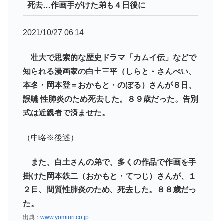
死去…作画手がけた弟も４日後に
2021/10/27 06:14
壮大で思索的な歴史ドラマ「カムイ伝」などで
知られる漫画家の白土三平（しらと・さんぺい、
本名・岡本登＝おかもと・のぼる）さんが８日、
誤嚥 性肺炎のため死去した。８９歳だった。告別
式は近親者で済ませた。
（中略※後述）
また、白土さんの弟で、多くの作品で作画を手
掛けた岡本鉄二（おかもと・てつじ）さんが、１
２日、間質性肺炎のため、死去した。８８歳だっ
た。
出典：
www.yomiuri.co.jp