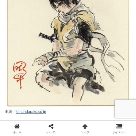
出典：
k.mandarake.co.jp
小学校の同級生に、両親とも教師をやって
ホーム
シェア
トップ
サイドバー