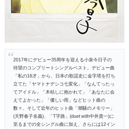
2017年にデビュー35周年を迎える小泉今日子の
待望のコンプリートシングルベスト。デビュー曲
「私の16才」から、日本の歌謡史に金字塔を打ち
立てた「ヤマトナデシコ七変化」「なんてったっ
てアイドル」「木枯しに抱かれて」「あなたに会
えてよかった」「優しい雨」などヒット曲の
数々、そして近年のヒット曲「潮騒のメモリー」
(天野春子名義)、「T字路」(duet with中井貴一)に
至るまでの全シングル曲に加え、さらには12イン