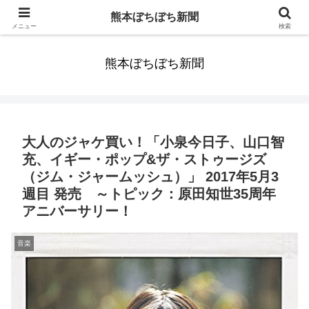
みんなまだ気づかずすごしていたんだわ。ずっといっしょに歩いてゆけるっ
熊本ぼちぼち新聞
て。だれもが思った。
メニュー
検索
熊本ぼちぼち新聞
大人のジャケ買い！「小泉今日子、山口智
充、イギー・ポップ&ザ・ストゥージズ
（ジム・ジャームッシュ）」 2017年5月3
週目 発売 ～トピック：原田知世35周年
アニバーサリー！
音楽