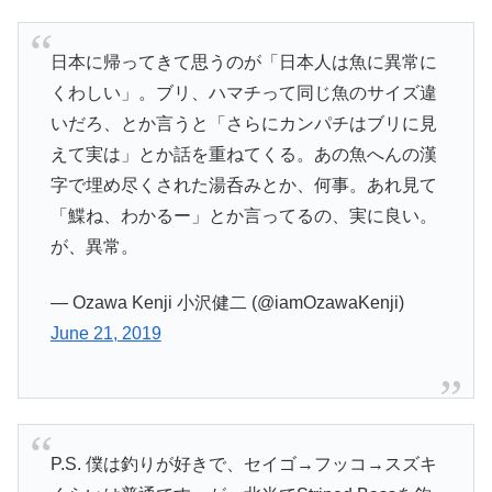
日本に帰ってきて思うのが「日本人は魚に異常に
くわしい」。ブリ、ハマチって同じ魚のサイズ違
いだろ、とか言うと「さらにカンパチはブリに見
えて実は」とか話を重ねてくる。あの魚へんの漢
字で埋め尽くされた湯呑みとか、何事。あれ見て
「鰈ね、わかるー」とか言ってるの、実に良い。
が、異常。
— Ozawa Kenji 小沢健二 (@iamOzawaKenji)
June 21, 2019
P.S. 僕は釣りが好きで、セイゴ→フッコ→スズキ