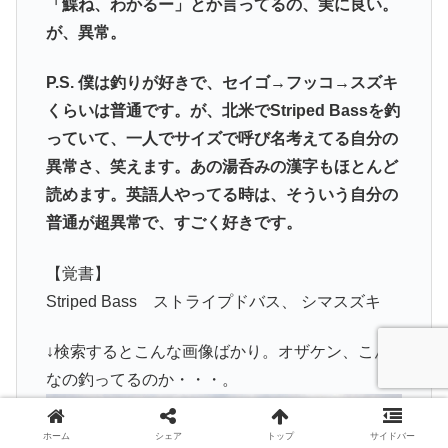
「鰈ね、わかるー」とか言ってるの、実に良い。
が、異常。
P.S. 僕は釣りが好きで、セイゴ→フッコ→スズキ
くらいは普通です。が、北米でStriped Bassを釣
っていて、一人でサイズで呼び名考えてる自分の
異常さ、笑えます。あの湯呑みの漢字もほとんど
読めます。英語人やってる時は、そういう自分の
普通が超異常で、すごく好きです。
【覚書】
Striped Bass ストライプドバス、 シマスズキ
↓検索するとこんな画像ばかり。オザケン、こん
なの釣ってるのか・・・。
ホーム
シェア
トップ
サイドバー