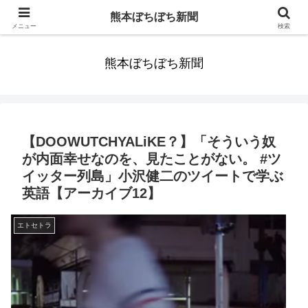
みんなまだ気づかずすごしていたんだわ。ずっといっしょに歩いてゆけるっ
熊本ぼちぼち新聞
て。だれもが思った。
メニュー
検索
熊本ぼちぼち新聞
【DOOWUTCHYALiKE？】「そういう奴
が内面幸せなのを、見たことがない。 #ツ
イッター列島」小沢健二のツイートで学ぶ
英語【アーカイブ12】
エトセトラ