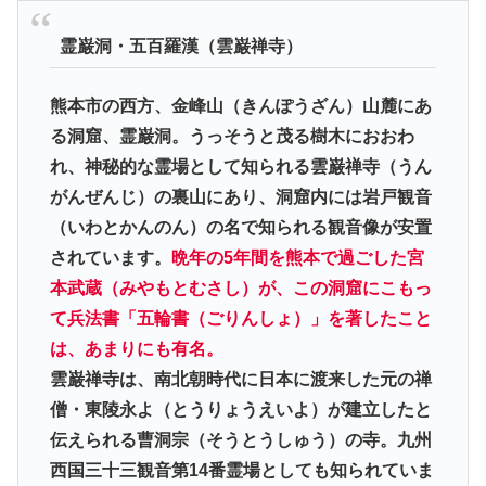
霊巌洞・五百羅漢（雲巌禅寺）
熊本市の西方、金峰山（きんぽうざん）山麓にあ
る洞窟、霊巌洞。うっそうと茂る樹木におおわ
れ、神秘的な霊場として知られる雲巌禅寺（うん
がんぜんじ）の裏山にあり、洞窟内には岩戸観音
（いわとかんのん）の名で知られる観音像が安置
されています。
晩年の5年間を熊本で過ごした宮
本武蔵（みやもとむさし）が、この洞窟にこもっ
て兵法書「五輪書（ごりんしょ）」を著したこと
は、あまりにも有名。
雲巌禅寺は、南北朝時代に日本に渡来した元の禅
僧・東陵永よ（とうりょうえいよ）が建立したと
伝えられる曹洞宗（そうとうしゅう）の寺。九州
西国三十三観音第14番霊場としても知られていま