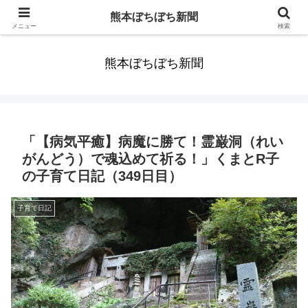
みんなまだ気づかずすごしていたんだわ。ずっといっしょに歩いてゆけるっ
熊本ぼちぼち新聞
て。だれもが思った。
メニュー
検索
熊本ぼちぼち新聞
「【病気平癒】病魔に勝て！霊巌洞（れい
がんどう）で魂込めて祈る！」くまとR子
の子育て日記（349日目）
子育て日記