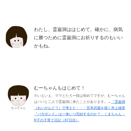
わたし、霊巌洞ははじめて。確かに、病気
に勝つために霊巌洞にお祈りするのもいい
かもね。
むーちゃんもはじめて！
※いえいえ、ママとたろー様は初めてですが、むーちゃん
はパパと二人で霊巌洞に来たことがあります。→
「霊巌洞
（れいがんどう）で考えた・・・宮本武蔵を描く井上雄彦
『バガボンド』は一体いつ完結するのか？」くまちゃん・
R子の子育て日記（87日目）