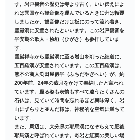
す。岩戸観音の歴史は寺より古く、いい伝えによ
れば異国から観音像を運んでいるときに舟は転覆
しましたが、観音像だけは板にのって流れ着き、
霊巌洞に安置されたといいます。この岩戸観音を
平安期の歌人・桧垣（ひがき）も参拝していま
す。
雲巌禅寺から霊巌洞に至る岩山を削った細道に、
五百羅漢が安置されています。この五百羅漢は、
熊本の商人渕田屋儀平（ふちだやぎへい）が、約
200年前、24年の歳月をかけて奉納したと言われ
ています。座る姿も表情もすべて違うたくさんの
石仏は、見ていて時間を忘れるほど興味深く、岩
山にずらりと並んだ様は、神秘的な空気に満ちて
います。
また、周辺は、大分県の耶馬渓になぞらえて肥後
耶馬溪と呼ばれています。奇岩と紅葉の美しい場