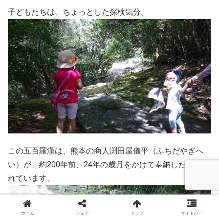
子どもたちは、ちょっとした探検気分。
この五百羅漢は、熊本の商人渕田屋儀平（ふちだやぎへ
い）が、約200年前、24年の歳月をかけて奉納したと言わ
れています。
ホーム
シェア
トップ
サイドバー