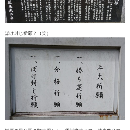
ぼけ封じ祈願？（笑）