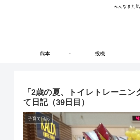
みんなまだ気
熊本
投機
「2歳の夏、トイレトレーニン
て日記（39日目）
子育て日記