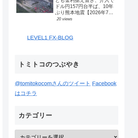
とも金利据え置き、介入で
ドル円157円台半ば、10年
ぶり熊本地震【2026年7月
27日-31日｜投機433】
20 views
LEVEL1 FX-BLOG
トミトコのつぶやき
@tomitokocomさんのツイート
Facebook
はコチラ
カテゴリー