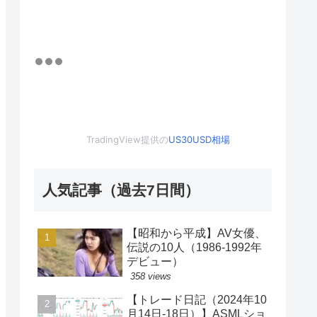
TradingView提供の
US30USD相場
人気記事（過去7日間）
【昭和から平成】AV女優、
伝説の10人（1986-1992年
デビュー）
358 views
【トレード日記（2024年10
月14日-18日）】ASMLショ