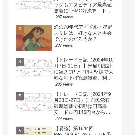
ックもエヌビディア最高値
更新にTSMC好決算、ドル
円一時150円台、円安株高
287 views
の流れ続く【ゆるゆる投機
幻の70年代アイドル・星野
340】
スミレは、好きな人と再会
できたのだろうか？
287 views
【トレード日記（2024年10
月7日-11日）】米雇用統計
に続きCPIとPPIも堅調で大
幅な利下げ観測後退、利回
り上昇・ドル買い、ダウと
285 views
S&P500最高値更新、ドル
【トレード日記（2024年9
円149円台【ゆるゆる投機
月23日-27日）】自民党石
339】
破新総裁で初動は円高株
安、ドル円146円台から一
気に142円台へ【ゆるゆる
274 views
投機337】
【易経】第1644回
toto（8/8-9）のオカルト予