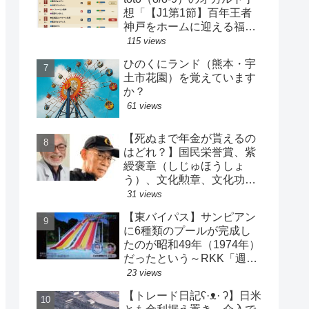
想「【J1第1節】百年王者
神戸をホームに迎える福岡
がまさかの…？！【J2第1
115 views
節】今治注目レアル中井バ
ひのくにランド（熊本・宇
ルサ安部は？」
土市花園）を覚えています
か？
61 views
【死ぬまで年金が貰えるの
はどれ？】国民栄誉賞、紫
綬褒章（しじゅほうしょ
う）、文化勲章、文化功労
者、芸術選奨…など【日本
31 views
の栄典・表彰について】
【東バイパス】サンピアン
に6種類のプールが完成し
たのが昭和49年（1974年）
だったという～RKK「週刊
山崎くん」より
23 views
【トレード日記ʕ·ᴥ· ʔ】日米