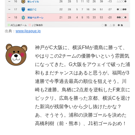
出典：
www.jleague.jp
神戸がC大阪に、横浜FMが鹿島に勝って、
やはりこの2チームの優勝争いという雰囲気
になってきた。G大阪をアウェイで破った浦
和もまだチャンスはあると思うが。福岡が3
連勝で今季過去最高の順位を狙えそう。川
崎も2連勝。鳥栖に2点差を逆転したF東京に
ビックリ。広島を勝った京都、横浜Cを退け
た新潟が残留争いから少し抜けたかな？
あ、そうそう。浦和の決勝ゴールを決めた
高橋利樹（前・熊本）、J1初ゴールおめ！