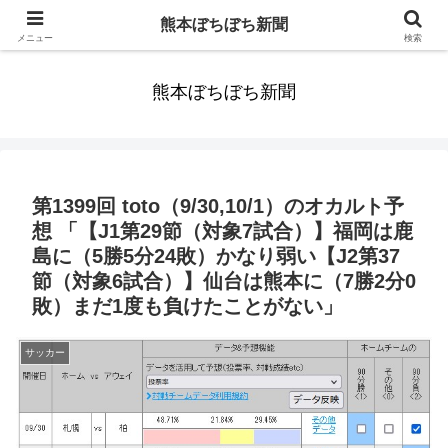
みんなまだ気づかずすごしていたんだわ。ずっといっしょに歩いてゆけるっ
熊本ぼちぼち新聞
て。だれもが思った。
メニュー
検索
熊本ぼちぼち新聞
第1399回 toto（9/30,10/1）のオカルト予
想 「【J1第29節（対象7試合）】福岡は鹿
島に（5勝5分24敗）かなり弱い【J2第37
節（対象6試合）】仙台は熊本に（7勝2分0
敗）まだ1度も負けたことがない」
サッカー