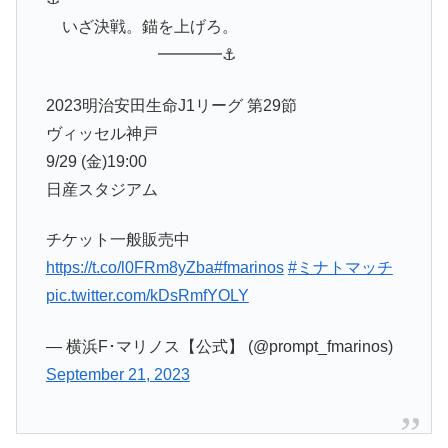
いざ決戦。錨を上げろ。
━━━━⚓️
2023明治安田生命J1リーグ 第29節
ヴィッセル神戸
9/29 (金)19:00
日産スタジアム
チケット一般販売中
https://t.co/l0FRm8yZba
#fmarinos
#ミナトマッチ
pic.twitter.com/kDsRmfYOLY
— 横浜F･マリノス【公式】 (@prompt_fmarinos)
September 21, 2023