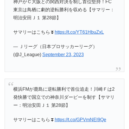
神戸がＣ大阪との関西対決を制し首位堅持！FC
東京は鳥栖に劇的逆転勝利を収める【サマリー：
明治安田Ｊ１ 第28節】
サマリーはこちら⏬
https://t.co/YT61HbuZxL
— Ｊリーグ（日本プロサッカーリーグ）
(@J_League)
September 23, 2023
横浜FMが鹿島に逆転勝利で首位追走！川崎Ｆは2
発快勝で国立での神奈川ダービーを制す【サマリ
ー：明治安田Ｊ１ 第28節】
サマリーはこちら⏬
https://t.co/GPVmNEl9Qe