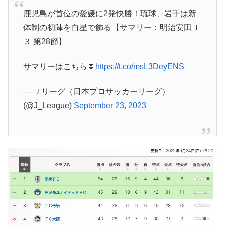
鹿児島が首位の愛媛に2発快勝！琉球、岩手は新
体制の初陣を白星で飾る【サマリー：明治安田Ｊ
３ 第28節】
サマリーはこちら⏬
https://t.co/msL3DeyENS
— Ｊリーグ（日本プロサッカーリーグ）
(@J_League)
September 23, 2023