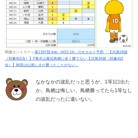
関連エントリー→
第1397回 toto（9/23,24）のオカルト予想 「【J1第28節
（対象9試合）】F東京は最近鳥栖に全く勝てない【J2第36節（対象4試
合）】秋田は山形にまだ勝ったことがない」
なかなかの波乱だっと思うが、1等1口出た
か。鳥栖は悔しい、鳥栖勝ってたら1等なし
の波乱だったに違いない。