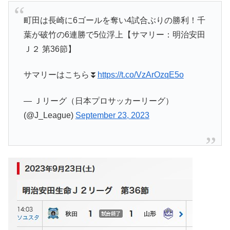
町田は長崎に6ゴールを奪い4試合ぶりの勝利！千
葉が破竹の6連勝で5位浮上【サマリー：明治安田
Ｊ２ 第36節】
サマリーはこちら⏬
https://t.co/VzArOzqE5o
— Ｊリーグ（日本プロサッカーリーグ）
(@J_League)
September 23, 2023