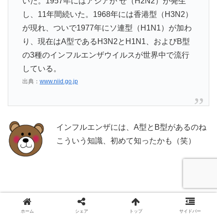
いた。1957年にはアジアか ぜ（H2N2）が発生
し、11年間続いた。1968年には香港型（H3N2）
が現れ、ついで1977年にソ連型（H1N1）が加わ
り、現在はA型であるH3N2とH1N1、およびB型
の3種のインフルエンザウイルスが世界中で流行
している。
出典：
www.niid.go.jp
インフルエンザには、A型とB型があるのね
こういう知識、初めて知ったかも（笑）
ホーム
シェア
トップ
サイドバー