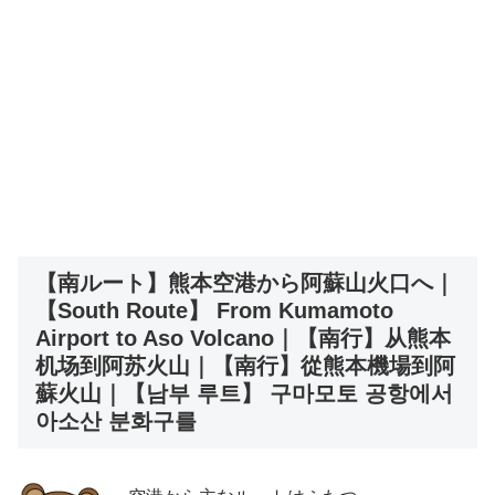
【南ルート】熊本空港から阿蘇山火口へ｜
【South Route】 From Kumamoto
Airport to Aso Volcano｜【南行】从熊本
机场到阿苏火山｜【南行】從熊本機場到阿
蘇火山｜【남부 루트】 구마모토 공항에서
아소산 분화구를