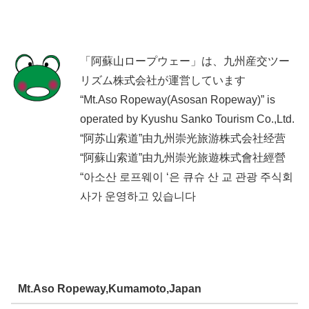
「阿蘇山ロープウェー」は、九州産交ツー
リズム株式会社が運営しています
“Mt.Aso Ropeway(Asosan Ropeway)” is
operated by Kyushu Sanko Tourism Co.,Ltd.
“阿苏山索道”由九州崇光旅游株式会社经营
“阿蘇山索道”由九州崇光旅遊株式會社經營
“아소산 로프웨이 ‘은 큐슈 산 교 관광 주식회
사가 운영하고 있습니다
Mt.Aso Ropeway,Kumamoto,Japan