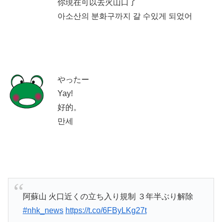
你現在可以去火山口了
아소산의 분화구까지 갈 수있게 되었어
やったー
Yay!
好的。
만세
阿蘇山 火口近くの立ち入り規制 ３年半ぶり解除
#nhk_news
https://t.co/6FByLKg27t