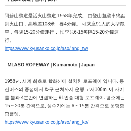
阿蘇山纜道是活火山纜道,1958年完成。 由登山遊纜車終點
到火山口，高地差108米，要4分鐘。 可乘座91人的大型纜
車，每隔15-20分鐘運行， 忙季兒6-15每隔15-20分鐘運
行。
https://www.kyusanko.co.jp/aso/lang_tw/
Mt.ASO ROPEWAY | Kumamoto | Japan
1958년, 세계 최초로 할화산에 설치한 로프웨이 입니다. 등
산버스의 종점에서 화구 근처까지 운행 고저108m, 이 사이
를 불과 4분만에 연결하는 91인승 대형 로프웨이. 평소에는
15 ~ 20분 간격으로, 성수기에는 6 ~ 15분 간격으로 운행함.
팜플렛.
https://www.kyusanko.co.jp/aso/lang_ko/