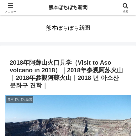
みんなまだ気づかずすごしていたんだわ。ずっといっしょに歩いてゆけるっ
熊本ぼちぼち新聞
て。だれもが思った。
メニュー
検索
熊本ぼちぼち新聞
2018年阿蘇山火口見学（Visit to Aso
volcano in 2018）｜2018年参观阿苏火山
｜2018年參觀阿蘇火山｜2018 년 아소산
분화구 견학｜
熊本ぼちぼち新聞