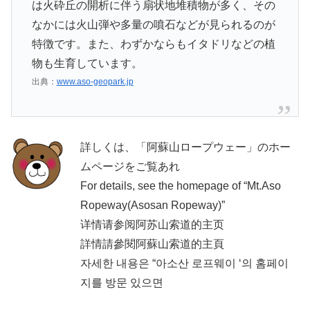
は火砕丘の開析に伴う扇状地堆積物が多く、その
なかには火山弾や多量の噴石などが見られるのが
特徴です。また、わずかならもイタドリなどの植
物も生育しています。
出典：
www.aso-geopark.jp
詳しくは、「阿蘇山ロープウェー」のホー
ムページをご覧あれ
For details, see the homepage of “Mt.Aso
Ropeway(Asosan Ropeway)”
详情请参阅阿苏山索道的主页
詳情請參閱阿蘇山索道的主頁
자세한 내용은 “아소산 로프웨이 ‘의 홈페이
지를 방문 있으면