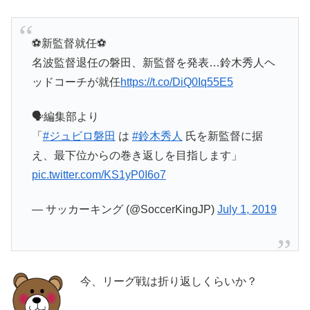
⚽️新監督就任⚽️
名波監督退任の磐田、新監督を発表…鈴木秀人ヘ
ッドコーチが就任
https://t.co/DiQ0Iq55E5
🗣️編集部より
「
#ジュビロ磐田
は
#鈴木秀人
氏を新監督に据
え、最下位からの巻き返しを目指します」
pic.twitter.com/KS1yP0I6o7
— サッカーキング (@SoccerKingJP)
July 1, 2019
今、リーグ戦は折り返しくらいか？