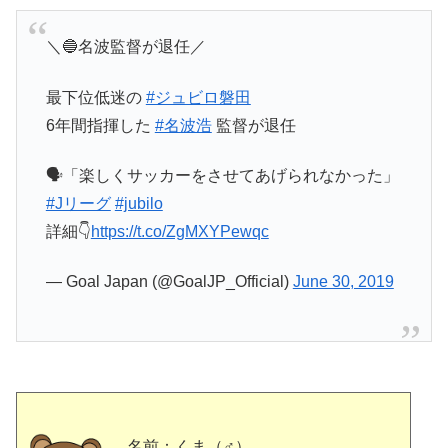
＼🔵名波監督が退任／
最下位低迷の
#ジュビロ磐田
6年間指揮した
#名波浩
監督が退任
🗣️「楽しくサッカーをさせてあげられなかった」
#Jリーグ
#jubilo
詳細👇
https://t.co/ZgMXYPewqc
— Goal Japan (@GoalJP_Official)
June 30, 2019
名前：くま（♂）