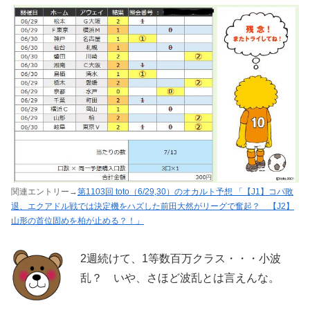
関連エントリー→
第1103回 toto（6/29,30）のオカルト予想 「【J1】コパ敗
退、エクアドル戦では決定機をハズした前田大然がリーグで奮起？ 【J2】
山形の首位固めを柏が止める？！」
2週続けて、1等数百万クラス・・・小波
乱？ いや、さほど波乱とは言えんな。