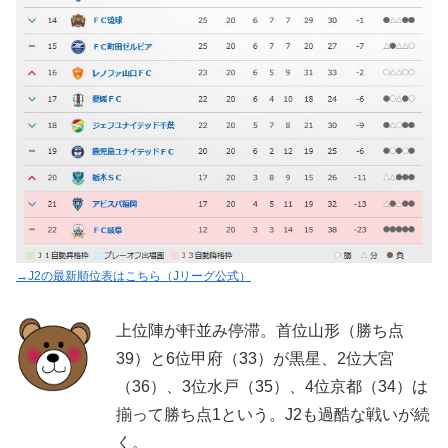
→J2の最新順位表はこちら（Jリーグ公式）
上位陣が軒並み停滞。首位山形（勝ち点
39）と6位甲府（33）が黒星、2位大宮
（36）、3位水戸（35）、4位京都（34）は
揃って勝ち点1という。J2も過酷な戦いが続
く。