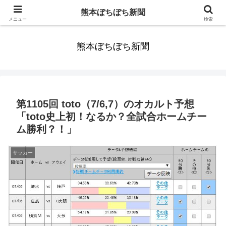
みんなまだ気づかずすごしていたんだわ。ずっといっしょに歩いてゆけるっ
熊本ぼちぼち新聞
て。だれもが思った。
メニュー
検索
熊本ぼちぼち新聞
第1105回 toto（7/6,7）のオカルト予想
「toto史上初！なるか？全試合ホームチー
ム勝利？！」
サッカー