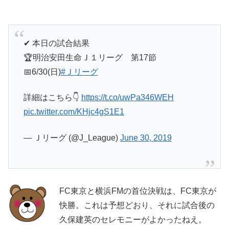
✔︎ 本日の試合結果
🏆明治安田生命Ｊ１リーグ 第17節
📅6/30(日)
#Ｊリーグ
詳細はこちら👇
https://t.co/uwPa346WEH
pic.twitter.com/KHjc4gS1E1
— Ｊリーグ (@J_League)
June 30, 2019
FC東京と横浜FMの首位決戦は、FC東京が
快勝。これは予想どおり、それに試合後の
久保建英のセレモニーがよかったねえ。