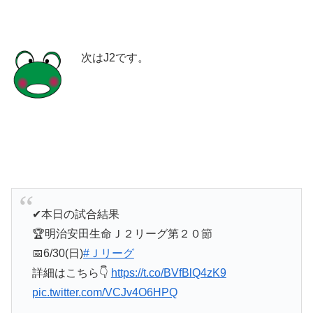
次はJ2です。
✔︎本日の試合結果
🏆明治安田生命Ｊ２リーグ第２０節
📅6/30(日)
#Ｊリーグ
詳細はこちら👇
https://t.co/BVfBlQ4zK9
pic.twitter.com/VCJv4O6HPQ