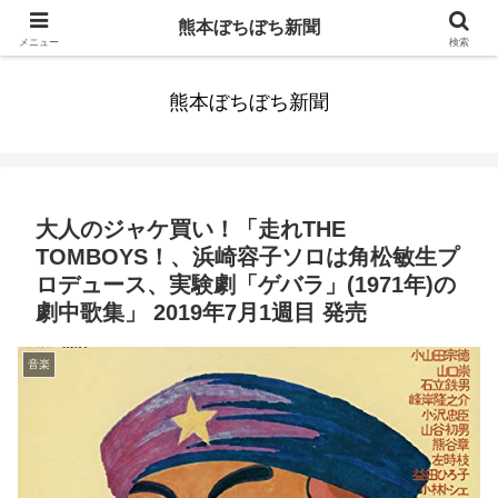
みんなまだ気づかずすごしていたんだわ。ずっといっしょに歩いてゆけるっ
熊本ぼちぼち新聞
て。だれもが思った。
メニュー
検索
熊本ぼちぼち新聞
大人のジャケ買い！「走れTHE
TOMBOYS！、浜崎容子ソロは角松敏生プ
ロデュース、実験劇「ゲバラ」(1971年)の
劇中歌集」 2019年7月1週目 発売
音楽