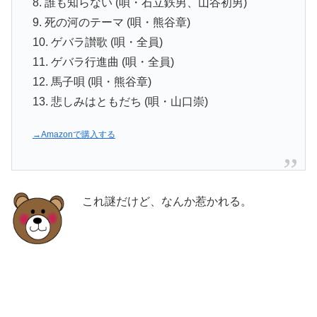
8. 誰も知らない (唄・石立鉄男、山谷初男)
9. 死の河のテーマ (唄・熊谷章)
10. ゲバラ讃歌 (唄・全員)
11. ゲバラ行進曲 (唄・全員)
12. 馬子唄 (唄・熊谷章)
13. 悲しみはともだち (唄・山口崇)
→Amazonで購入する
これ謎だけど、なんか惹かれる。