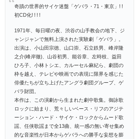
奇蹟の世界的サイケ迷盤「ゲバラ・71・東京」! !
初CD化! ! ! !
1971年、毎日曜の夜、渋谷の山手教会の地下、ジ
ャンジャンで無料上演された実験劇「ゲバラ」。
出演は、小山田宗徳、山口崇、石立鉄男、峰岸隆
之介(峰岸徹)、山谷初男、能谷章、左時枝、益田
ひろ子、小林トシエ、カルーセル麻紀ら、劇団の
枠を越え、テレビや映画での表現に限界を感じた
俳優たちが立ち上げたアングラ劇団グループ、ゲ
バラ財団。
本作は、この演劇から生まれた劇中歌集。御詠歌
ロックに始まり、荒々しいベース・リフのアジテ
ーション・ハード・サイケ・ロックからムード歌
謡、任侠歌謡まで全13曲、統一感の無い寄せ集め
的な音楽性が日本からゲバラへの勝手な妄想を膨