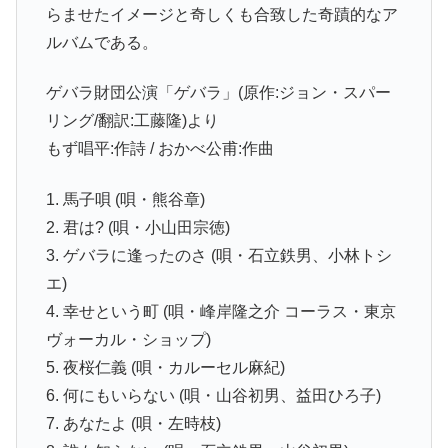
らませたイメージと奇しくも合致した奇蹟的なア
ルバムである。
ゲバラ財団公演「ゲバラ」(原作:ジョン・スパー
リング/翻訳:工藤隆)より
もず唱平:作詩 / おかべ公甫:作曲
1. 馬子唄 (唄・熊谷章)
2. 君は? (唄・小山田宗徳)
3. ゲバラに逢ったのさ (唄・石立鉄男、小林トシ
エ)
4. 幸せという町 (唄・峰岸隆之介 コーラス・東京
ヴォーカル・ショップ)
5. 夜桜仁義 (唄・カルーセル麻紀)
6. 何にもいらない (唄・山谷初男、益田ひろ子)
7. あなたよ (唄・左時枝)