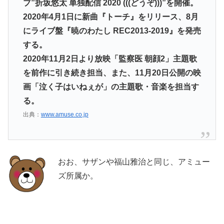
ブ”折坂悠太 単独配信 2020 (((どうぞ)))”を開催。
2020年4月1日に新曲『トーチ』をリリース、8月
にライブ盤『暁のわたし REC2013-2019』を発売
する。
2020年11月2日より放映「監察医 朝顔2」主題歌
を前作に引き続き担当、また、11月20日公開の映
画「泣く子はいねぇが」の主題歌・音楽を担当す
る。
出典：
www.amuse.co.jp
おお、サザンや福山雅治と同じ、アミュー
ズ所属か。