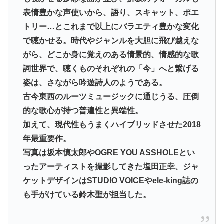
表情豊かな声使いから、語り、スキャット、ポエ
トリー…とこれまで以上にバラエティ豊かな変化
で聴かせる。時代やジャンルを大胆に飛び越えな
がら、どこか身に覚えのある情景的、情感的な歌
詞世界で、聴くものそれぞれの「今」へと繋げる
姿は、さながら吟遊詩人のようである。
古今東西のルーツミュージックに通じうる、圧倒
的な歌心が持つ普遍性と異端性。
加えて、現代性もうまくハイブリッドさせた2018
年最重要作。
写真は坂本慎太郎やOGRE YOU ASSHOLEとい
ったアーティストを撮影してきた塩田正幸、ジャ
ケットデザインはSTUDIO VOICEやele-king誌の
も手がけている鈴木聖が担当した。