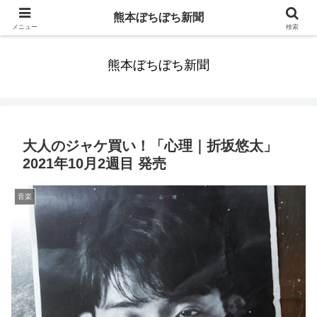
みんなまだ気づかずすごしていたんだわ。ずっといっしょに歩いてゆけるっ
熊本ぼちぼち新聞
て。だれもが思った。
メニュー
検索
熊本ぼちぼち新聞
大人のジャケ買い！「心理｜折坂悠太」
2021年10月2週目 発売
音楽