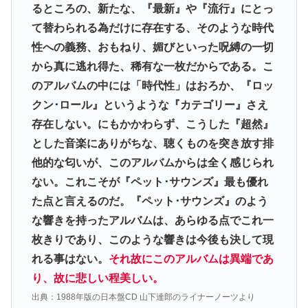
るところの、新たな、『最新』や『流行』にとっ
て替わられる為だけに存在する、そのような時代
性への義務、おもねり、媚びといった呪縛の一切
から真に逃れ得た、稀有な一枚だからである。こ
のアルバムの中には「時代性」はおろか、『ロッ
クン･ロール』というような『カテゴリー』さえ
存在しない。にもかかわらず、こうした『超然』
とした音楽にありがちな、聴くものを突き放す排
他的な匂いが、このアルバムからは全く感じられ
ない。これこそが『ペット･サウンズ』最も優れ
た点と言えるのだ。『ペット･サウンズ』のよう
な響きを持ったアルバムは、あらゆる点でこれ一
枚きりであり、このような響きは今後も決して現
れる事はない。
それ故にこのアルバムは異端であ
り、故に悲しい程美しい。
出典：1988年版の日本盤CD 山下達郎のライナーノーツより