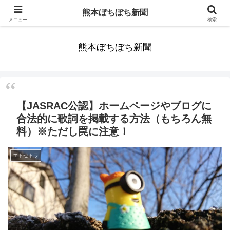
みんなまだ気づかずすごしていたんだわ。ずっといっしょに歩いてゆけるっ
熊本ぼちぼち新聞
て。だれもが思った。
メニュー
検索
熊本ぼちぼち新聞
【JASRAC公認】ホームページやブログに
合法的に歌詞を掲載する方法（もちろん無
料）※ただし罠に注意！
エトセトラ