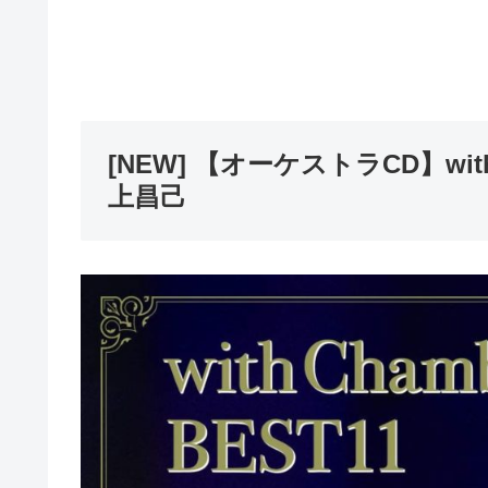
[NEW] 【オーケストラCD】with C
上昌己