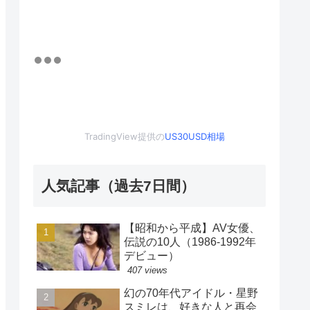
TradingView提供の
US30USD相場
人気記事（過去7日間）
【昭和から平成】AV女優、
伝説の10人（1986-1992年
デビュー）
407 views
幻の70年代アイドル・星野
スミレは、好きな人と再会