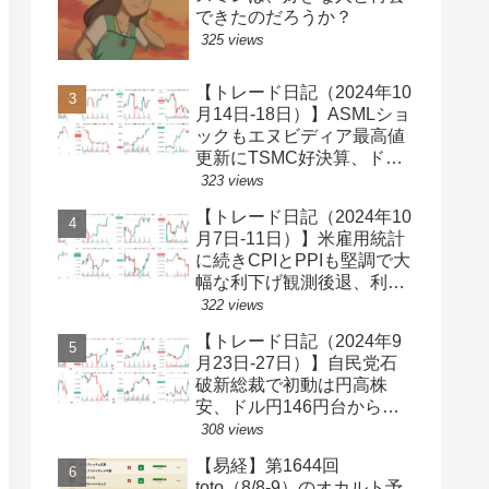
できたのだろうか？
325 views
【トレード日記（2024年10
月14日-18日）】ASMLショ
ックもエヌビディア最高値
更新にTSMC好決算、ドル
円一時150円台、円安株高
323 views
の流れ続く【ゆるゆる投機
【トレード日記（2024年10
340】
月7日-11日）】米雇用統計
に続きCPIとPPIも堅調で大
幅な利下げ観測後退、利回
り上昇・ドル買い、ダウと
322 views
S&P500最高値更新、ドル
【トレード日記（2024年9
円149円台【ゆるゆる投機
月23日-27日）】自民党石
339】
破新総裁で初動は円高株
安、ドル円146円台から一
気に142円台へ【ゆるゆる
308 views
投機337】
【易経】第1644回
toto（8/8-9）のオカルト予