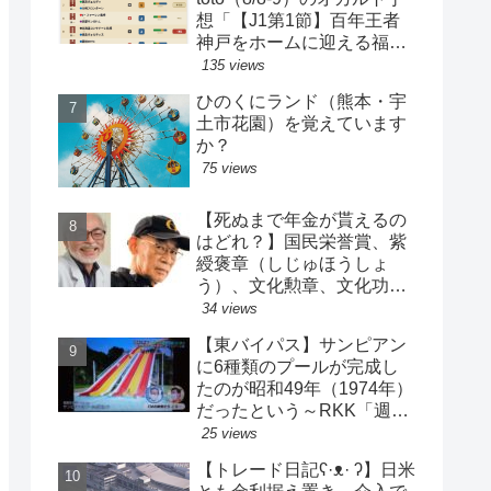
想「【J1第1節】百年王者
神戸をホームに迎える福岡
がまさかの…？！【J2第1
135 views
節】今治注目レアル中井バ
ひのくにランド（熊本・宇
ルサ安部は？」
土市花園）を覚えています
か？
75 views
【死ぬまで年金が貰えるの
はどれ？】国民栄誉賞、紫
綬褒章（しじゅほうしょ
う）、文化勲章、文化功労
者、芸術選奨…など【日本
34 views
の栄典・表彰について】
【東バイパス】サンピアン
に6種類のプールが完成し
たのが昭和49年（1974年）
だったという～RKK「週刊
山崎くん」より
25 views
【トレード日記ʕ·ᴥ· ʔ】日米