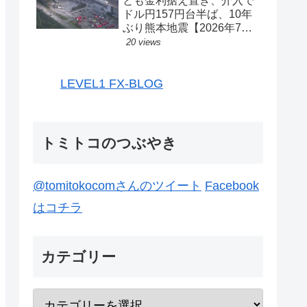
とも金利据え置き、介入で
ドル円157円台半ば、10年
ぶり熊本地震【2026年7月
27日-31日｜投機433】
20 views
LEVEL1 FX-BLOG
トミトコのつぶやき
@tomitokocomさんのツイート
Facebook
はコチラ
カテゴリー