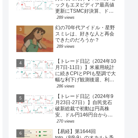
ックもエヌビディア最高値
更新にTSMC好決算、ドル
円一時150円台、円安株高
289 views
の流れ続く【ゆるゆる投機
幻の70年代アイドル・星野
340】
スミレは、好きな人と再会
できたのだろうか？
289 views
【トレード日記（2024年10
月7日-11日）】米雇用統計
に続きCPIとPPIも堅調で大
幅な利下げ観測後退、利回
り上昇・ドル買い、ダウと
286 views
S&P500最高値更新、ドル
【トレード日記（2024年9
円149円台【ゆるゆる投機
月23日-27日）】自民党石
339】
破新総裁で初動は円高株
安、ドル円146円台から一
気に142円台へ【ゆるゆる
270 views
投機337】
【易経】第1644回
toto（8/8-9）のオカルト予