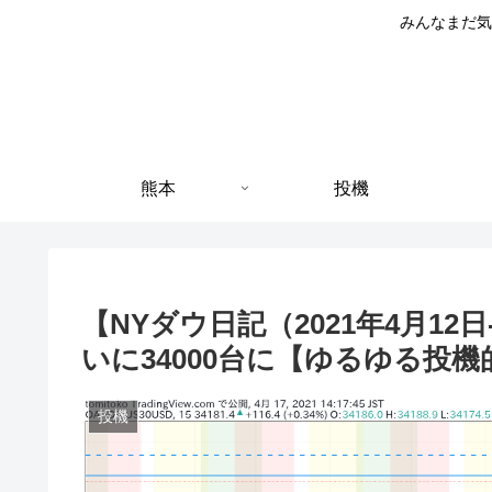
みんなまだ気
熊本
投機
【NYダウ日記（2021年4月1
いに34000台に【ゆるゆる投機
投機