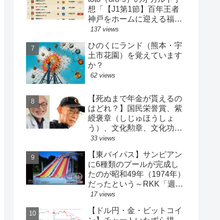
想「【J1第1節】百年王者
神戸をホームに迎える福岡
がまさかの…？！【J2第1
137 views
節】今治注目レアル中井バ
ひのくにランド（熊本・宇
ルサ安部は？」
土市花園）を覚えています
か？
62 views
【死ぬまで年金が貰えるの
はどれ？】国民栄誉賞、紫
綬褒章（しじゅほうしょ
う）、文化勲章、文化功労
者、芸術選奨…など【日本
33 views
の栄典・表彰について】
【東バイパス】サンピアン
に6種類のプールが完成し
たのが昭和49年（1974年）
だったという～RKK「週刊
山崎くん」より
17 views
【ドル円・金・ビットコイ