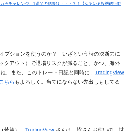
1万円チャレンジ、1週間の結果は・・・？！【ゆるゆる投機的行動
・オプションを使うのか？ いざという時の決断力に
ックアウト）で退場リスクが減ること、かつ、海外
だね。また、このトレード日記と同時に、
TradingView
こちら
もよろしく。当てにならない先出しもしてる
（苦笑）。
TradingView
さんは、皆さんお使いの、世