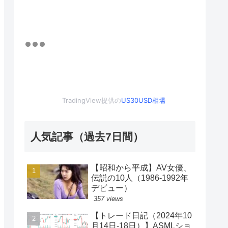
TradingView提供の
US30USD相場
人気記事（過去7日間）
【昭和から平成】AV女優、
伝説の10人（1986-1992年
デビュー）
357 views
【トレード日記（2024年10
月14日-18日）】ASMLショ