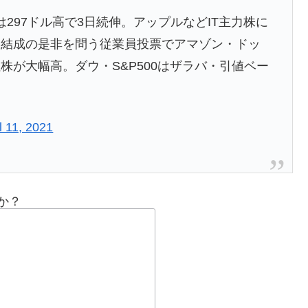
は297ドル高で3日続伸。アップルなどIT主力株に
合結成の是非を問う従業員投票でアマゾン・ドッ
が大幅高。ダウ・S&P500はザラバ・引値ベー
l 11, 2021
か？