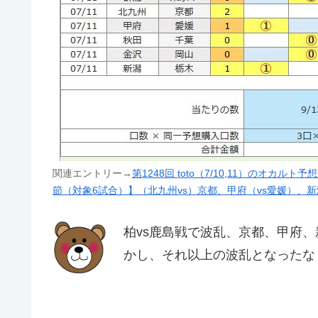
関連エントリー→
第1248回 toto（7/10,11）のオカル
節（対象6試合）】（北九州vs）京都、甲府（vs愛媛）、
柏vs鹿島戦で波乱、京都、甲府
かし、それ以上の波乱となったな