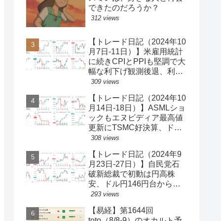
できたのだろうか？
312 views
【トレード日記（2024年10
月7日-11日）】米雇用統計
に続きCPIとPPIも堅調で大
幅な利下げ観測後退、利回
り上昇・ドル買い、ダウと
309 views
S&P500最高値更新、ドル
【トレード日記（2024年10
円149円台【ゆるゆる投機
月14日-18日）】ASMLショ
339】
ックもエヌビディア最高値
更新にTSMC好決算、ドル
円一時150円台、円安株高
308 views
の流れ続く【ゆるゆる投機
【トレード日記（2024年9
340】
月23日-27日）】自民党石
破新総裁で初動は円高株
安、ドル円146円台から一
気に142円台へ【ゆるゆる
293 views
投機337】
【易経】第1644回
toto（8/8-9）のオカルト予