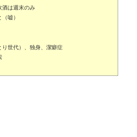
飲酒は週末のみ
と（嘘）
とり世代）、独身、潔癖症
索