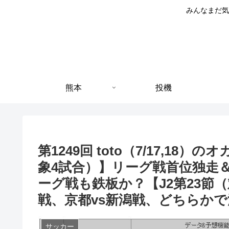
みんなまだ気
熊本
投機
第1249回 toto（7/17,18）の
象4試合）】リーグ戦首位独走
ーグ戦も鉄板か？【J2第23節
戦、京都vs新潟戦、どちらか
サッカー