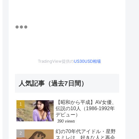
TradingView提供の
US30USD相場
人気記事（過去7日間）
【昭和から平成】AV女優、
伝説の10人（1986-1992年
デビュー）
390 views
幻の70年代アイドル・星野
スミレは、好きな人と再会