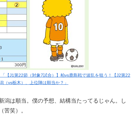
ト予想 「【J1第22節（対象7試合）】柏vs鹿島戦で波乱を狙う！【J2第22
新潟（vs栃木）、上位陣は順当か？」
、新潟は順当。僕の予想、結構当たってるじゃん。し
（苦笑）。