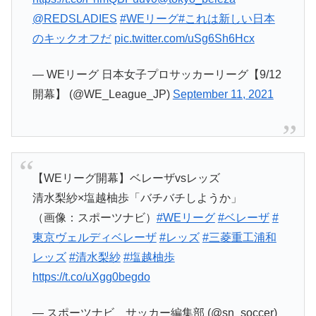
@REDSLADIES
#WEリーグ
#これは新しい日本
のキックオフだ
pic.twitter.com/uSg6Sh6Hcx
— WEリーグ 日本女子プロサッカーリーグ【9/12
開幕】 (@WE_League_JP)
September 11, 2021
【WEリーグ開幕】ベレーザvsレッズ
清水梨紗×塩越柚歩「バチバチしようか」
（画像：スポーツナビ）
#WEリーグ
#ベレーザ
#
東京ヴェルディベレーザ
#レッズ
#三菱重工浦和
レッズ
#清水梨紗
#塩越柚歩
https://t.co/uXgg0begdo
— スポーツナビ サッカー編集部 (@sn_soccer)