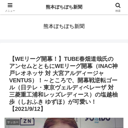
みんなまだ気づかずすごしていたんだわ。ずっといっしょに歩いてゆけるっ
熊本ぼちぼち新聞
て。だれもが思った。
メニュー
検索
熊本ぼちぼち新聞
【WEリーグ開幕！】TUBE春畑道哉氏の
アンセムとともにWEリーグ開幕（INAC神
戸レオネッサ 対 大宮アルディージャ
VENTUS）！～ところで、開幕戦逆転ゴー
ル（日テレ・東京ヴェルディベレーザ 対
三菱重工浦和レッズレディース）の塩越柚
歩（しおふき ゆずほ）が可愛い！
【2021/9/12】
サッカー