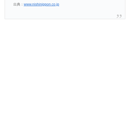
出典：
www.nishinippon.co.jp