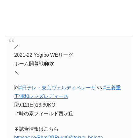
／
2021-22 Yogibo WEリーグ
ホーム開幕戦🏟🎊
＼
🆚
#日テレ・東京ヴェルディベレーザ
vs
#三菱重
工浦和レッズレディース
🗓9.12(日)13:30KO
📍味の素フィールド西が丘
⏬試合情報はこちら
https://t.co/PhmQBPuuv0
@tokyo_beleza