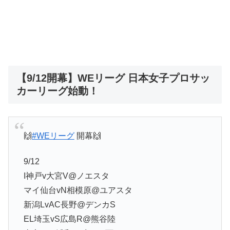
【9/12開幕】WEリーグ 日本女子プロサッ
カーリーグ始動！
🙌
#WEリーグ
開幕🙌
9/12
I神戸v大宮V@ノエスタ
マイ仙台vN相模原@ユアスタ
新潟LvAC長野@デンカS
EL埼玉vS広島R@熊谷陸