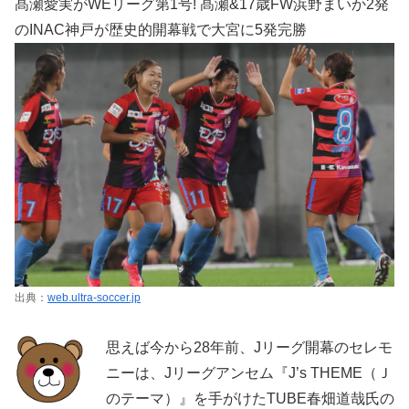
髙瀬愛実がWEリーグ第1号! 髙瀬&17歳FW浜野まいか2発
のINAC神戸が歴史的開幕戦で大宮に5発完勝
出典：
web.ultra-soccer.jp
思えば今から28年前、Jリーグ開幕のセレモ
ニーは、Jリーグアンセム『J’s THEME（Ｊ
のテーマ）』を手がけたTUBE春畑道哉氏の