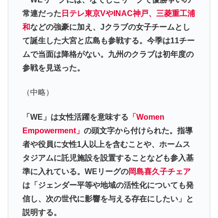
常連だった
日テレ東京VやINAC神戸、三菱重工浦
和
などの強豪に加え、Jクラブの女子チームとし
て誕生した大宮と広島も参戦する。今季は11チー
ムで当面は降格がない。九州のクラブは初年度の
参戦を見送った。
（中略）
「WE」は女性活躍を意味する
「Women
Empowerment」
の頭文字から付けられた。指導
者や役員に女性1人以上を含むことや、ホームス
タジアムに託児施設を設置することなども参入基
準に入れている。WEリーグの
岡島喜久子チェア
は「ジェンダー平等や地域の活性化についても発
信し、次の世代に影響を与える存在にしたい」と
説明する。