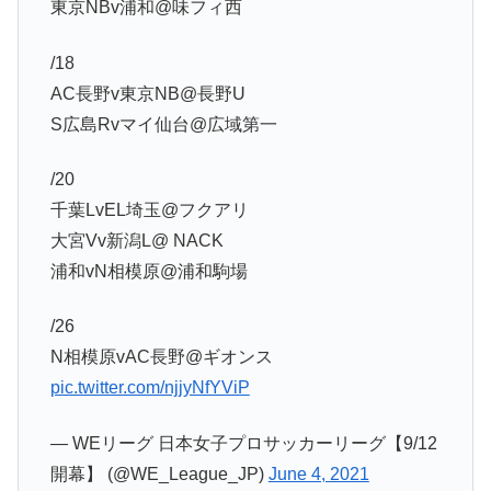
東京NBv浦和@味フィ西
/18
AC長野v東京NB@長野U
S広島Rvマイ仙台@広域第一
/20
千葉LvEL埼玉@フクアリ
大宮Vv新潟L@ NACK
浦和vN相模原@浦和駒場
/26
N相模原vAC長野@ギオンス
pic.twitter.com/njjyNfYViP
— WEリーグ 日本女子プロサッカーリーグ【9/12
開幕】 (@WE_League_JP)
June 4, 2021