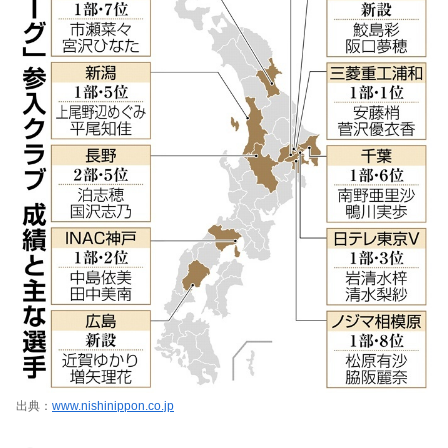
出典：
www.nishinippon.co.jp