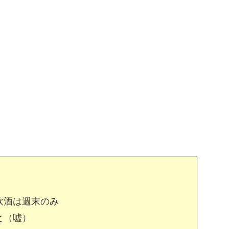
飲酒は週末のみ
と（嘘）