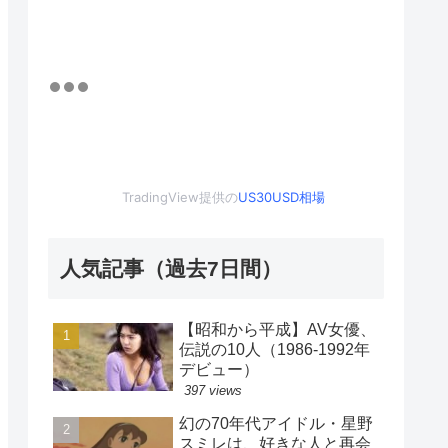
TradingView提供の
US30USD相場
人気記事（過去7日間）
【昭和から平成】AV女優、
伝説の10人（1986-1992年
デビュー）
397 views
幻の70年代アイドル・星野
スミレは、好きな人と再会