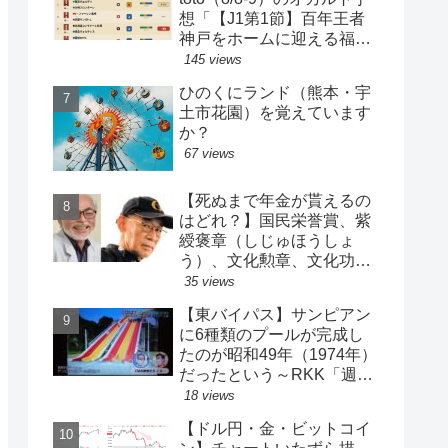
想「【J1第1節】百年王者
神戸をホームに迎える福岡
がまさかの…？！【J2第1
145 views
節】今治注目レアル中井バ
ひのくにランド（熊本・宇
ルサ安部は？」
土市花園）を覚えています
か？
67 views
【死ぬまで年金が貰えるの
はどれ？】国民栄誉賞、紫
綬褒章（しじゅほうしょ
う）、文化勲章、文化功労
者、芸術選奨…など【日本
35 views
の栄典・表彰について】
【東バイパス】サンピアン
に6種類のプールが完成し
たのが昭和49年（1974年）
だったという～RKK「週刊
山崎くん」より
18 views
【ドル円・金・ビットコイ