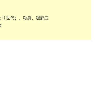
とり世代）、独身、潔癖症
索