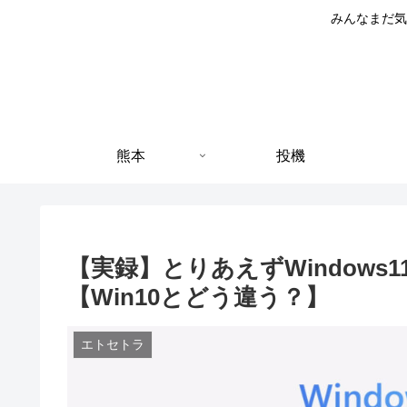
みんなまだ気
熊本
投機
【実録】とりあえずWindow
【Win10とどう違う？】
エトセトラ