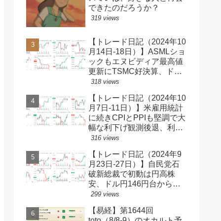
できたのだろうか？
319 views
【トレード日記（2024年10
月14日-18日）】ASMLショ
ックもエヌビディア最高値
更新にTSMC好決算、ドル
円一時150円台、円安株高
318 views
の流れ続く【ゆるゆる投機
【トレード日記（2024年10
340】
月7日-11日）】米雇用統計
に続きCPIとPPIも堅調で大
幅な利下げ観測後退、利回
り上昇・ドル買い、ダウと
316 views
S&P500最高値更新、ドル
【トレード日記（2024年9
円149円台【ゆるゆる投機
月23日-27日）】自民党石
339】
破新総裁で初動は円高株
安、ドル円146円台から一
気に142円台へ【ゆるゆる
299 views
投機337】
【易経】第1644回
toto（8/8-9）のオカルト予