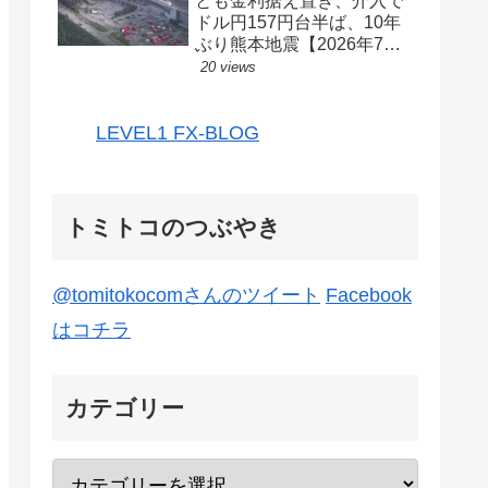
とも金利据え置き、介入で
ドル円157円台半ば、10年
ぶり熊本地震【2026年7月
27日-31日｜投機433】
20 views
LEVEL1 FX-BLOG
トミトコのつぶやき
@tomitokocomさんのツイート
Facebook
はコチラ
カテゴリー