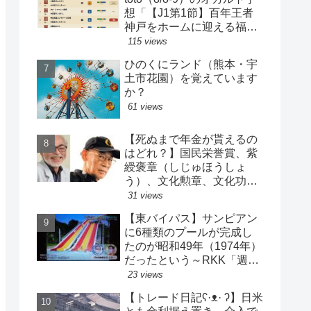
想「【J1第1節】百年王者
神戸をホームに迎える福岡
がまさかの…？！【J2第1
115 views
節】今治注目レアル中井バ
ひのくにランド（熊本・宇
ルサ安部は？」
土市花園）を覚えています
か？
61 views
【死ぬまで年金が貰えるの
はどれ？】国民栄誉賞、紫
綬褒章（しじゅほうしょ
う）、文化勲章、文化功労
者、芸術選奨…など【日本
31 views
の栄典・表彰について】
【東バイパス】サンピアン
に6種類のプールが完成し
たのが昭和49年（1974年）
だったという～RKK「週刊
山崎くん」より
23 views
【トレード日記ʕ·ᴥ· ʔ】日米