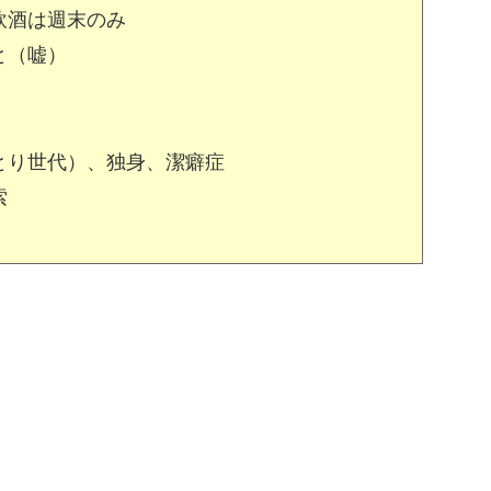
飲酒は週末のみ
と（嘘）
とり世代）、独身、潔癖症
索