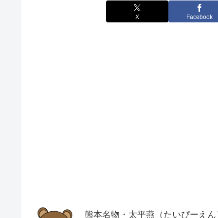
X
Facebook
熊本名物・太平燕（たいぴーえん