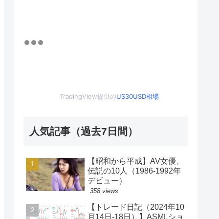
TradingView提供の
US30USD相場
人気記事（過去7日間）
【昭和から平成】AV女優、
伝説の10人（1986-1992年
デビュー）
358 views
【トレード日記（2024年10
月14日-18日）】ASMLショ