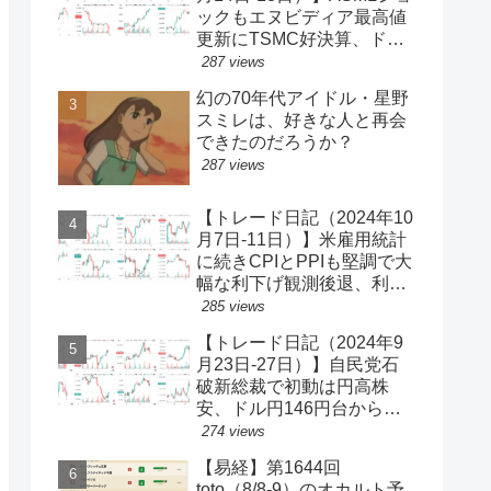
ックもエヌビディア最高値
更新にTSMC好決算、ドル
円一時150円台、円安株高
287 views
の流れ続く【ゆるゆる投機
幻の70年代アイドル・星野
340】
スミレは、好きな人と再会
できたのだろうか？
287 views
【トレード日記（2024年10
月7日-11日）】米雇用統計
に続きCPIとPPIも堅調で大
幅な利下げ観測後退、利回
り上昇・ドル買い、ダウと
285 views
S&P500最高値更新、ドル
【トレード日記（2024年9
円149円台【ゆるゆる投機
月23日-27日）】自民党石
339】
破新総裁で初動は円高株
安、ドル円146円台から一
気に142円台へ【ゆるゆる
274 views
投機337】
【易経】第1644回
toto（8/8-9）のオカルト予