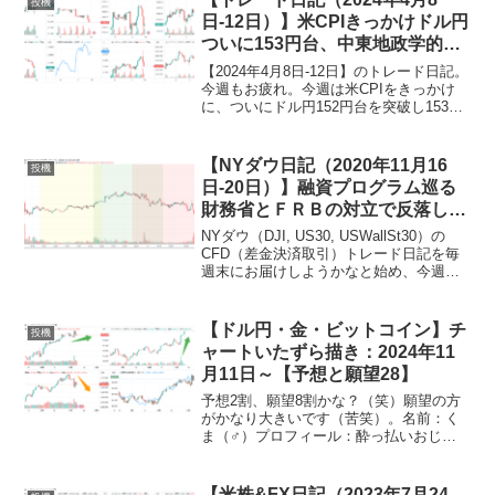
投機
日-12日）】米CPIきっかけドル円
ついに153円台、中東地政学的リ
スクもあり米株調整中【ゆるゆる
【2024年4月8日-12日】のトレード日記。
投機312】
今週もお疲れ。今週は米CPIをきっかけ
に、ついにドル円152円台を突破し153円
台に突入しました。米10年債利回りは
4.523％へ上昇、ドル買いが続くと思われ
ます。利下げ時期は後ずれ、中東の地
【NYダウ日記（2020年11月16
投機
政...
日-20日）】融資プログラム巡る
財務省とＦＲＢの対立で反落して
終わる・・・【ゆるゆる投機的行
NYダウ（DJI, US30, USWallSt30）の
動85】
CFD（差金決済取引）トレード日記を毎
週末にお届けしようかなと始め、今週が
二週目。継続できるかな？ なお、トレ
ードにはIG証券のノックアウト・オプシ
ョンを使っている。関連エントリー
【ドル円・金・ビットコイン】チ
投機
→【...
ャートいたずら描き：2024年11
月11日～【予想と願望28】
予想2割、願望8割かな？（笑）願望の方
がかなり大きいです（苦笑）。名前：く
ま（♂）プロフィール：酔っ払いおじさ
ん、広く浅く世間を語る特技：リフティ
ング50回名前：カエル（♂）プロフィー
ル：ゆとり世代（さとり世代）、独身、
【米株&FX日記（2023年7月24