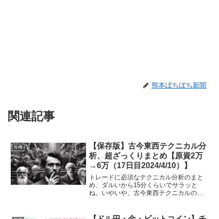
熊本ぼちぼち新聞
関連記事
【保存版】古今東西テクニカル分
投機
析、超ざっくりまとめ【原資2万
→6万（17日目2024/4/10）】
トレードに必須なテクニカル分析のまと
め、ダルいから15分くらいでサラッと
ね。いやいや、古今東西テクニカルの知
識をそんなに簡単にムリでしょ（苦
笑）。名前：くま（♂）プロフィール：
酔っ払いおじさん、広く浅く世間を語る
【ドル円・金・ビットコイン】チ