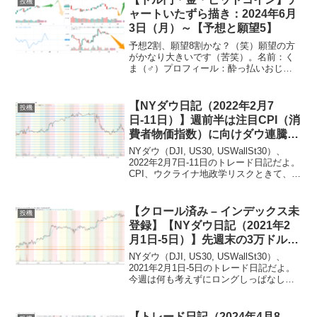
投機
特技：リフティング50回名前...
ャートいたずら描き：2024年6月
3日（月）～【予想と願望5】
予想2割、願望8割かな？（笑）願望の方
がかなり大きいです（苦笑）。名前：く
ま（♂）プロフィール：酔っ払いおじさ
ん、広く浅く世間を語る特技：リフティ
ング50回名前：カエル（♂）プロフィー
ル：ゆとり世代（さとり世代）、独身、
【NYダウ日記（2022年2月7
投機
潔癖症特技：インター...
日-11日）】週前半は注目CPI（消
費者物価指数）に向けダウ連騰す
るも予想を上回る結果で金利上
NYダウ（DJI, US30, USWallSt30）、
昇・株安に、さらにウクライナ地
2022年2月7日-11日のトレード日記だよ。
CPI、ウクライナ地政学リスクときて、週
政学リスクで週の安値を更新して
の安値を更新して引ける。来週も不安で
引け【ゆるゆる投機的行動189】
すね…。名前：くま（♂）プロフィー
ル：高齢子育て中、毎日吞まず...
【クロール済み – インデックス未
投機
登録】【NYダウ日記（2021年2
月1日-5日）】先週末の3万ドル割
れから一転、一週間上げ続けて終
NYダウ（DJI, US30, USWallSt30）、
わる【ゆるゆる投機的行動104】
2021年2月1日-5日のトレード日記だよ。
今週は何も考えずにロングしっぱなしで
良かったね・・・。強いですよねー。名
前：くま（♂）プロフィール：高齢子育
て中、飲酒は週末のみ特技：奥さん...
【トレード日記（2024年4月8