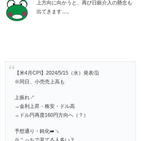
上方向に向かうと、再び日銀介入の懸念も
出てきます…。
【米4月CPI】2024/5/15（水）発表🤔
※同日、小売売上高も
上振れ↗️
→金利上昇・株安・ドル高
→ドル円再度160円方向へ（？）
予想通り・鈍化➡️↘️
※こっちで見てる人多い？