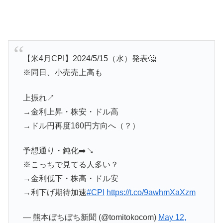
【米4月CPI】2024/5/15（水）発表🤔
※同日、小売売上高も
上振れ↗️
→金利上昇・株安・ドル高
→ドル円再度160円方向へ（？）
予想通り・鈍化➡️↘️
※こっちで見てる人多い？
→金利低下・株高・ドル安
→利下げ期待加速
#CPI
https://t.co/9awhmXaXzm
— 熊本ぼちぼち新聞 (@tomitokocom)
May 12,