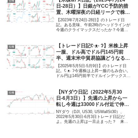
投機
潔癖症特技：インター...
日-28日）】日銀がYCC予防的措
置、木曜深夜の日経リークで株も
為替も一時大混乱【ゆるゆる投機
【2023年7月24日-28日】のトレード日
的行動274】
記。ある意味、午前2時のヘッドラインが
今週のクライマックスだったか？今週は
FOMC、ECB、日銀の政策金利イベント
を無難にこなしました。チャートを俯瞰
すると…上昇していた株と下落していた
【トレード日記ʕ·ᴥ· ʔ】米株上昇
投機
ドル円が木...
一服、ドル高でドル円145円前
半、週末米中貿易協議どうなる？
【2025年5月5日-5月9日｜投機
【2025年5月5日-5月9日】のトレード日
370】
記。ʕ·ᴥ· ʔ今週株は上昇一服のもみ合い。
ドル円は145円前半でドルインデックスと
も3週連続陽線とドル高、ゴールドと原油
は前週の陰線から一転陽線、ビットコイ
ンは大陽線、6週連続陽線で10万ドルを...
【NYダウ日記（2022年5月30
投機
日-6月3日）】先週の上昇から一
転し今週は33000ドル付近で伸び
悩む、来週CPI（消費者物価指
NYダウ（DJI, US30, USWallSt30）、
数）そして再来週FOMCでどう動
2022年5月30日-6月3日トレード日記だ
よ。先週の上昇は一旦止まった？ 来週
く？【ゆるゆる投機的行動207】
はどっちに行く？今週はちょっと方向感
がありませんでした…。名前：くま
（♂）プロフィール：高齢子育て中、毎...