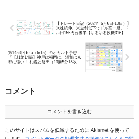
【トレード日記（2024年5月6日-10日）】
米株続伸、米金利低下でドル高一服、ド
ル円155円台後半【ゆるゆる投機316】
第1453回 toto（5/15）のオカルト予想
「【J1第14節】神戸は福岡に、浦和は京
都に強い！ 札幌と磐田（13勝5分13敗）
は互角（mini toto-A組）（mini toto-B
組）（totoGOAL3）」
コメント
コメントを書き込む
このサイトはスパムを低減するために Akismet を使って
います。
コメントデータの処理方法の詳細はこちらをご覧