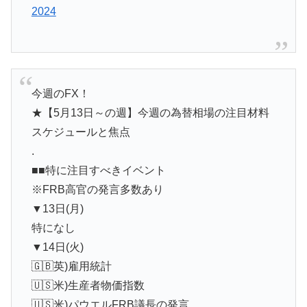
2024
今週のFX！
★【5月13日～の週】今週の為替相場の注目材料
スケジュールと焦点
.
■■特に注目すべきイベント
※FRB高官の発言多数あり
▼13日(月)
特になし
▼14日(火)
🇬🇧英)雇用統計
🇺🇸米)生産者物価指数
🇺🇸米)パウエルFRB議長の発言