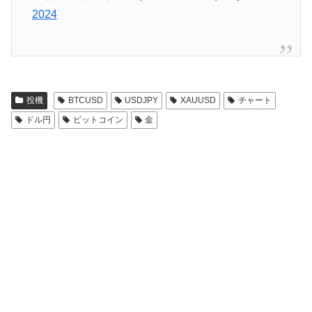
2024
投機
BTCUSD
USDJPY
XAUUSD
チャート
ドル円
ビットコイン
金