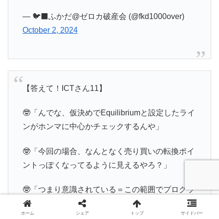
— 🐦‍⬛ふかだ@ゼロカ破産会 (@fkd1000over)
October 2, 2024
【答えて！ICTさん11】
🤓「んでな、仮決めでEquilibriumと設定したライ
ンがホンマに中心かチェックするんや」
🤓「今回の場合、なんとなく売り買いの転換ポイ
ントっぽくなってるように見えるやろ？」
🤓「つまり意識されている＝この範囲でプログラ
ムが作動してそう、と判断するんや」
ホーム
シェア
トップ
サイドバー
pic.twitter.com/Apr69jfwUl