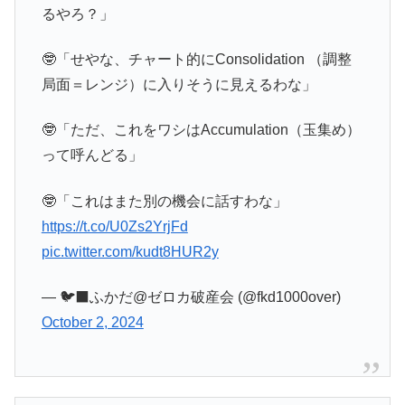
るやろ？」
🤓「せやな、チャート的にConsolidation （調整
局面＝レンジ）に入りそうに見えるわな」
🤓「ただ、これをワシはAccumulation（玉集め）
って呼んどる」
🤓「これはまた別の機会に話すわな」
https://t.co/U0Zs2YrjFd
pic.twitter.com/kudt8HUR2y
— 🐦‍⬛ふかだ@ゼロカ破産会 (@fkd1000over)
October 2, 2024