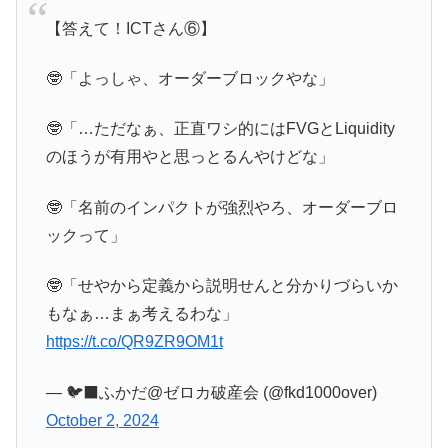
【答えて！ICTさん⑥】
🤓「よっしゃ、オーダーブロックやな」
🤓「…ただなぁ、正直ワシ的にはFVGとLiquidity
のほうが有用やと思っとるんやけどな」
🤓「名前のインパクトが強烈やろ、オーダーブロ
ックって」
🤓「せやから定義から説明せんと分かりづらいか
もなぁ…まぁ考えるわな」
https://t.co/QR9ZR9OM1t
— 🐦‍⬛ふかだ@ゼロカ破産会 (@fkd1000over)
October 2, 2024