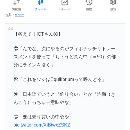
出典：
x.com
【答えて！ICTさん⑩】
🤓「んでな、次にやるのがフィボナッチリトレー
スメントを使って『ちょうど真ん中（＝50）の部
分にラインを引く」
🤓「これをワシはEquilibriumって呼んどる」
🤓「日本語でいうと『釣り合い』とか『均衡（き
んこう）っちゅー意味やな」
🤓「要は売り買いの中心や」
pic.twitter.com/XiBtwxZSKZ