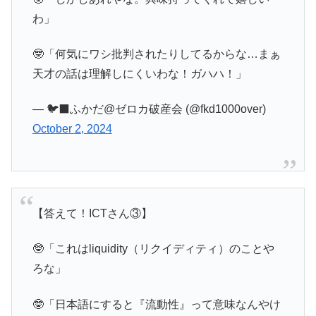
わ」
🤓「何気にワシ批判されたりしてるからな…まぁ
天才の話は理解しにくいわな！ガハハ！」
— 🐦‍⬛ふかだ@ゼロカ破産会 (@fkd1000over)
October 2, 2024
【答えて！ICTさん③】
🤓「これはliquidity（リクイディティ）のことや
ろな」
🤓「日本語にすると『流動性』って意味なんやけ