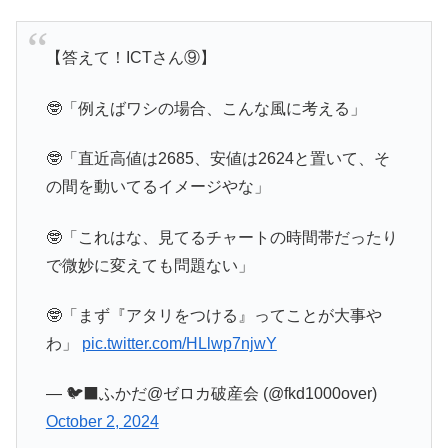
【答えて！ICTさん⑨】
🤓「例えばワシの場合、こんな風に考える」
🤓「直近高値は2685、安値は2624と置いて、そ
の間を動いてるイメージやな」
🤓「これはな、見てるチャートの時間帯だったり
で微妙に変えても問題ない」
🤓「まず『アタリをつける』ってことが大事や
わ」
pic.twitter.com/HLlwp7njwY
— 🐦‍⬛ふかだ@ゼロカ破産会 (@fkd1000over)
October 2, 2024