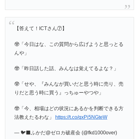
【答えて！ICTさん⑦】
🤓「今日はな、この質問から広げようと思っとる
んや」
🤓「昨日話した話、みんなは覚えてるよな？」
🤓「せや、『みんなが買いだと思う時に売り、売
りだと思う時に買う』っちゅーやつや」
🤓「今、相場はどの状況にあるかを判断できる方
法教えたるわな」
https://t.co/qxPi5NGteW
— 🐦‍⬛ふかだ@ゼロカ破産会 (@fkd1000over)