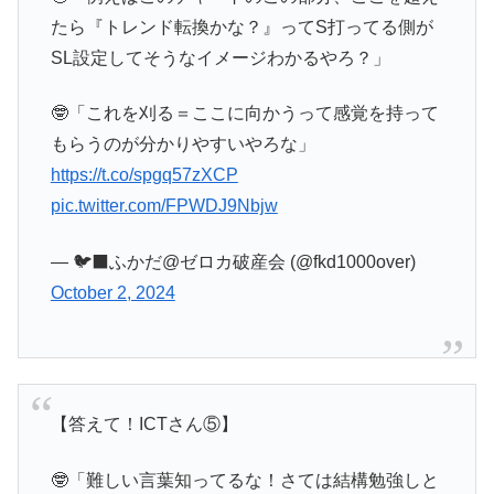
たら『トレンド転換かな？』ってS打ってる側が
SL設定してそうなイメージわかるやろ？」
🤓「これを刈る＝ここに向かうって感覚を持って
もらうのが分かりやすいやろな」
https://t.co/spgq57zXCP
pic.twitter.com/FPWDJ9Nbjw
— 🐦‍⬛ふかだ@ゼロカ破産会 (@fkd1000over)
October 2, 2024
【答えて！ICTさん⑤】
🤓「難しい言葉知ってるな！さては結構勉強しと