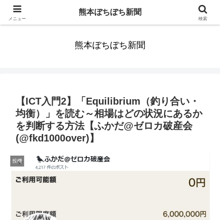
みんなまだ気づかずすごしていたんだわ。ずっといっしょに歩いてゆけるっ
熊本ぼちぼち新聞
て。だれもが思った。
メニュー
検索
熊本ぼちぼち新聞
【ICT入門2】「Equilibrium（釣り合い・
均衡）」を読む～相場はどの状況にあるか
を判断する方法【ふかだ@ゼロカ破産会
(@fkd1000over)】
投機