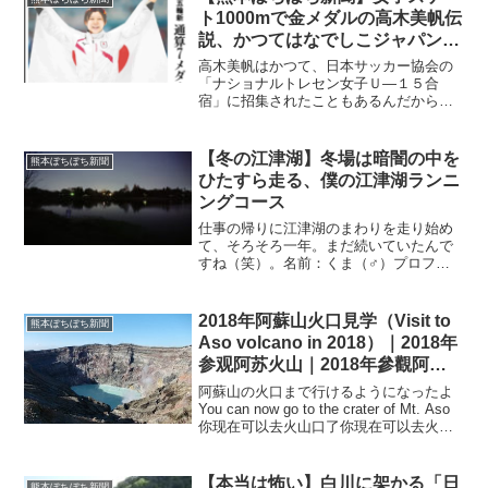
世代（さとり世代）、独身、...
ト1000mで金メダルの高木美帆伝
説、かつてはなでしこジャパンの
候補にも？【2022年2月12日
高木美帆はかつて、日本サッカー協会の
（土）～18日（金）｜第6号】
「ナショナルトレセン女子Ｕ―１５合
宿」に招集されたこともあるんだから。
もしサッカーをやっていた世界線も見て
みたい！（笑）ホントですか！名前：く
ま（♂）プロフィール：高齢子育て中、
【冬の江津湖】冬場は暗闇の中を
熊本ぼちぼち新聞
毎日吞まずにはいられない特...
ひたすら走る、僕の江津湖ランニ
ングコース
仕事の帰りに江津湖のまわりを走り始め
て、そろそろ一年。まだ続いていたんで
すね（笑）。名前：くま（♂）プロフィ
ール：高齢子育て中、飲酒は週末のみ特
技：奥さんをフォローすること（嘘）名
前：カエル（♂）プロフィール：ゆとり
2018年阿蘇山火口見学（Visit to
熊本ぼちぼち新聞
世代（さとり世代）、独身...
Aso volcano in 2018）｜2018年
参观阿苏火山｜2018年參觀阿蘇
火山｜2018 년 아소산 분화구 견
阿蘇山の火口まで行けるようになったよ
학｜
You can now go to the crater of Mt. Aso
你现在可以去火山口了你現在可以去火山
口了아소산의 분화구까지 갈 수있게 되었
어やったーYay!好的。만세阿蘇山 火口近
くの立...
【本当は怖い】白川に架かる「日
熊本ぼちぼち新聞