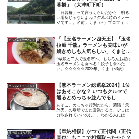
暮橋」（大津町下町）
「日暮橋」って言うくらいだから、明る
い場所じゃないよね？夕暮れ時のイメー
ジです…。名前：くま（♂）プロフィー
ル：酔っ払いおじさん、広く浅く世間を
語る特技：リフティング50回名前：カエ
ル（♂）プロフィール：ゆとり世代（さ
「【玉名ラーメン四天王】『玉名
グルメ2（ラーメン）
とり世代）、独身、潔癖...
拉麺 千龍』ラーメンも美味いが
焼きめしも人気らしい」くまとR
子の子育て日記（659日目）
9歳娘と二人で玉名市へ。もちろんお昼は
玉名ラーメンを食べる！餃子も食べた
い。☆☆☆☆☆2023年、くま（53歳）と
R子（47歳）の子育て日記です。第一子
むーちゃん（♀）は9歳、そして、第二子
たろー（♂）は6歳になります。高齢出
【熊本ラーメン総選挙2024】1位
グルメ2（ラーメン）
産、高齢子育て...
はあそこかな？ いつもクルマで
通るとめっちゃ並んでるし…
【KAB熊本朝日放送2024年10月
あそこ、めっちゃ行列だから、菊陽「天
23日(水)放送】
外天」の場所でまた営業すると、少しは
分散されていいのに…。わかる人にはわ
かる発言ですね（苦笑）。名前：くま
（♂）プロフィール：酔っ払いおじさ
ん、広く浅く世間を語る特技：リフティ
【奉納相撲】かつて正代関（正代
熊本ぼちぼち新聞
ング50回名前：カエル（♂）...
直也）もここで相撲取ったかも？