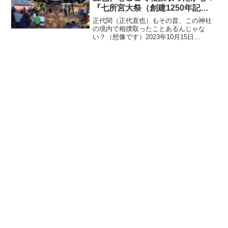
『七所宮大祭（創建1250年記
念）』で鶴城中学校・熊本農業高
正代関（正代直也）もその昔、この神社
校相撲部の皆さんが奉納相撲【熊
の境内で相撲取ったことあるんじゃな
い？（想像です）2023年10月15日
本市南区城南町】
（日）、熊本市南区城南町の「宮地神社
(七所宮)」で『七所宮大祭（創建1250年
記念）』が開催され、鶴城中学校や熊本
農業高校相撲部の...