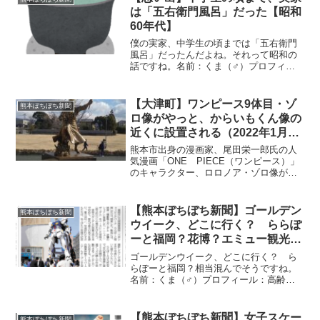
は「五右衛門風呂」だった【昭和
60年代】
僕の実家、中学生の頃までは「五右衛門
風呂」だったんだよね。それって昭和の
話ですね。名前：くま（♂）プロフィー
ル：高齢子育て中、飲酒は週末のみ特
技：奥さんをフォローすること（嘘）名
前：カエル（♂）プロフィール：ゆとり
【大津町】ワンピース9体目・ゾ
熊本ぼちぼち新聞
世代（さとり世代）、独身、...
ロ像がやっと、からいもくん像の
近くに設置される（2022年1月）
～10体目・ジンベエ像設置（場所
熊本市出身の漫画家、尾田栄一郎氏の人
未定）も決定！
気漫画「ONE PIECE（ワンピース）」
のキャラクター、ロロノア・ゾロ像がや
っと大津町に設置されたぞ。からいもく
ん像のすぐ近くに（笑）。大津町はから
いもくん像は早くに設置されたのに、な
【熊本ぼちぼち新聞】ゴールデン
熊本ぼちぼち新聞
かなかゾロ像が設置...
ウイーク、どこに行く？ ららぽ
ーと福岡？花博？エミュー観光牧
場？【2022年4月23日（土）～29
ゴールデンウイーク、どこに行く？ ら
日（金）｜第16号】
らぽーと福岡？相当混んでそうですね。
名前：くま（♂）プロフィール：高齢子
育て中、毎日吞まずにはいられない特
技：奥さんから子どもたちを守ること名
前：カエル（♂）プロフィール：ゆとり
【熊本ぼちぼち新聞】女子スケー
熊本ぼちぼち新聞