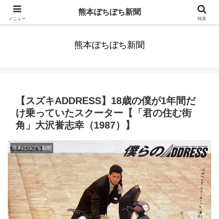
みんなまだ気づかずすごしていたんだわ。ずっといっしょに歩いてゆけるっ
熊本ぼちぼち新聞
て。だれもが思った。
メニュー
検索
熊本ぼちぼち新聞
【スズキADDRESS】18歳の僕が1年間だ
け乗っていたスクーター【「君の住む街
角」大沢誉志幸（1987）】
熊本ぼちぼち新聞