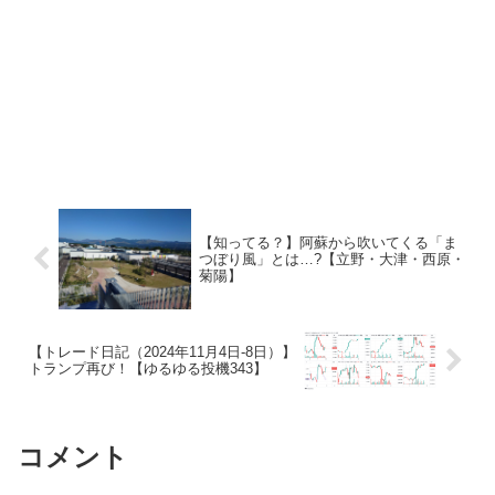
【知ってる？】阿蘇から吹いてくる「ま
つぼり風」とは…?【立野・大津・西原・
菊陽】
【トレード日記（2024年11月4日-8日）】
トランプ再び！【ゆるゆる投機343】
コメント