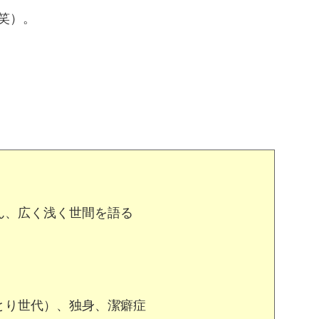
笑）。
ん、広く浅く世間を語る
とり世代）、独身、潔癖症