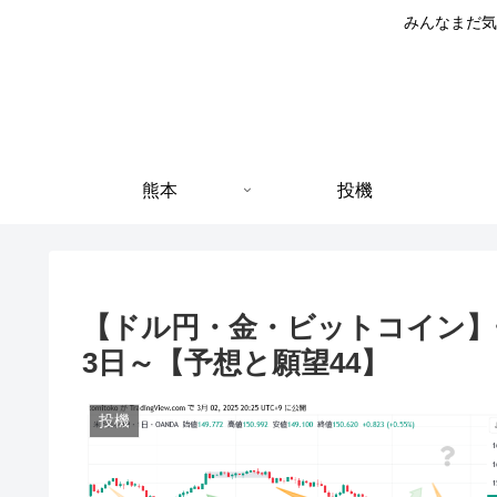
みんなまだ気
熊本
投機
【ドル円・金・ビットコイン】チ
3日～【予想と願望44】
投機