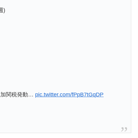
週)
追加関税発動…
pic.twitter.com/fPpB7tGqDP