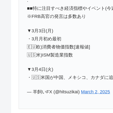
.
■■特に注目すべき経済指標やイベント(今
※FRB高官の発言は多数あり
▼3月3日(月)
・3月月初め最初
🇪🇺欧)消費者物価指数[速報値]
🇺🇸米)ISM製造業指数
▼3月4日(火)
・🇺🇸米国が中国、メキシコ、カナダに
— 羊飼いFX (@hitsuzikai)
March 2, 2025