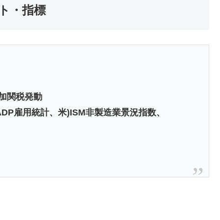
ト・指標
追加関税発動
ADP雇用統計、米)ISM非製造業景況指数、