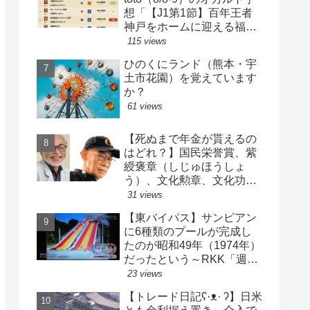
想「【J1第1節】百年王者
神戸をホームに迎える福岡
がまさかの…？！【J2第1
115 views
節】今治注目レアル中井バ
ひのくにランド（熊本・宇
ルサ安部は？」
土市花園）を覚えています
か？
61 views
【死ぬまで年金が貰えるの
はどれ？】国民栄誉賞、紫
綬褒章（しじゅほうしょ
う）、文化勲章、文化功労
者、芸術選奨…など【日本
31 views
の栄典・表彰について】
【東バイパス】サンピアン
に6種類のプールが完成し
たのが昭和49年（1974年）
だったという～RKK「週刊
山崎くん」より
23 views
【トレード日記ʕ·ᴥ· ʔ】日米