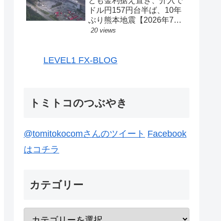
とも金利据え置き、介入で
ドル円157円台半ば、10年
ぶり熊本地震【2026年7月
27日-31日｜投機433】
20 views
LEVEL1 FX-BLOG
トミトコのつぶやき
@tomitokocomさんのツイート
Facebook
はコチラ
カテゴリー