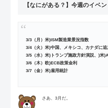
【なにがある？】今週のイベン
3/3（月）米)ISM製造業景況指数
3/4（火）米)中国、メキシコ、カナダに
3/5（水）米)トランプ施政方針演説、)米)
3/6（木）欧)ECB政策金利
3/7（金）米)雇用統計
さあ、3月だ。