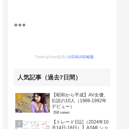
TradingView提供の
US30USD相場
人気記事（過去7日間）
【昭和から平成】AV女優、
伝説の10人（1986-1992年
デビュー）
358 views
【トレード日記（2024年10
月14日-18日）】ASMLショ