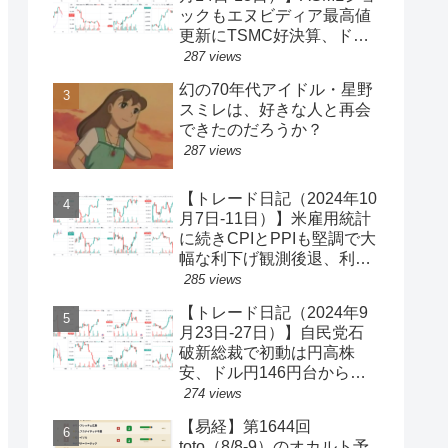
ックもエヌビディア最高値
更新にTSMC好決算、ドル
円一時150円台、円安株高
287 views
の流れ続く【ゆるゆる投機
幻の70年代アイドル・星野
340】
スミレは、好きな人と再会
できたのだろうか？
287 views
【トレード日記（2024年10
月7日-11日）】米雇用統計
に続きCPIとPPIも堅調で大
幅な利下げ観測後退、利回
り上昇・ドル買い、ダウと
285 views
S&P500最高値更新、ドル
【トレード日記（2024年9
円149円台【ゆるゆる投機
月23日-27日）】自民党石
339】
破新総裁で初動は円高株
安、ドル円146円台から一
気に142円台へ【ゆるゆる
274 views
投機337】
【易経】第1644回
toto（8/8-9）のオカルト予